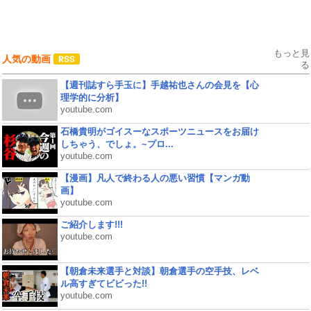
もっと見
人気の動画
る
【週刊誌すら手玉に】手越祐也さんの会見を【心
理学的に分析】
youtube.com
石橋貴明がゴイスーなスポーツニュースをお届け
しちゃう、でしょ。~プロ...
youtube.com
【漫画】凡人で終わる人の悪い習慣【マンガ動
画】
youtube.com
ご紹介します!!!
youtube.com
【朝倉未来選手と対談】朝倉選手の空手技、レベ
ル高すぎてビビった!!
youtube.com