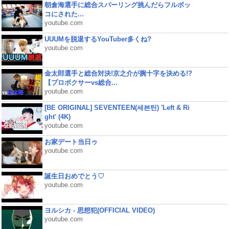
朝倉海選手に総合スパーリング挑んだらフルボッ
コにされた...
youtube.com
UUUMを脱退するYouTuber多くね?
youtube.com
金太郎選手と総合対決!京之介が腕十字を決める!?
【プロボクサーvs総合...
youtube.com
[BE ORIGINAL] SEVENTEEN(세븐틴) 'Left & Ri
ght' (4K)
youtube.com
お家デート当日ゥ
youtube.com
誕生日おめでとう♡
youtube.com
ヨルシカ - 思想犯(OFFICIAL VIDEO)
youtube.com