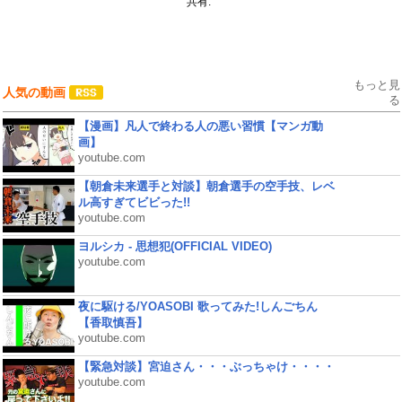
共有:
もっと見
人気の動画
る
【漫画】凡人で終わる人の悪い習慣【マンガ動
画】
youtube.com
【朝倉未来選手と対談】朝倉選手の空手技、レベ
ル高すぎてビビった!!
youtube.com
ヨルシカ - 思想犯(OFFICIAL VIDEO)
youtube.com
夜に駆ける/YOASOBI 歌ってみた!しんごちん
【香取慎吾】
youtube.com
【緊急対談】宮迫さん・・・ぶっちゃけ・・・・
youtube.com