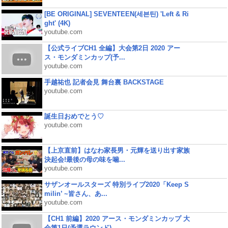
[BE ORIGINAL] SEVENTEEN(세븐틴) 'Left & Ri
ght' (4K)
youtube.com
【公式ライブCH1 全編】大会第2日 2020 アー
ス・モンダミンカップ(予...
youtube.com
手越祐也 記者会見 舞台裏 BACKSTAGE
youtube.com
誕生日おめでとう♡
youtube.com
【上京直前】はなわ家長男・元輝を送り出す家族
決起会!最後の母の味を噛...
youtube.com
サザンオールスターズ 特別ライブ2020「Keep S
milin’ ~皆さん、あ...
youtube.com
【CH1 前編】2020 アース・モンダミンカップ 大
会第1日(予選ラウンド)...