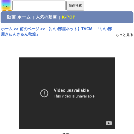
動画 ホーム
人気の動画
|
|
K-POP
ホーム
>>
前のページ
>>
【いい部屋ネット】TVCM 「いい部
屋きゅんきゅん秋篇」
もっと見る