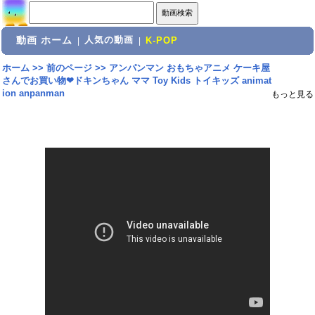
動画 ホーム
人気の動画
|
|
K-POP
ホーム
>>
前のページ
>>
アンパンマン おもちゃアニメ ケーキ屋
さんでお買い物❤ドキンちゃん ママ Toy Kids トイキッズ animat
ion anpanman
もっと見る