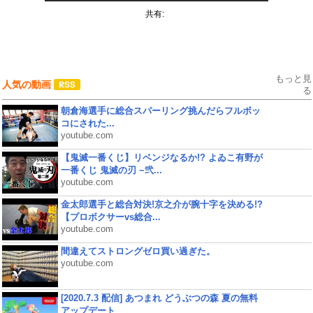
共有:
もっと見
人気の動画
る
朝倉海選手に総合スパーリング挑んだらフルボッ
コにされた...
youtube.com
【鬼滅一番くじ】リベンジなるか!? よゐこ有野が
一番くじ 鬼滅の刃 ~弐...
youtube.com
金太郎選手と総合対決!京之介が腕十字を決める!?
【プロボクサーvs総合...
youtube.com
間違えてストロングゼロ買い過ぎた。
youtube.com
[2020.7.3 配信] あつまれ どうぶつの森 夏の無料
アップデート