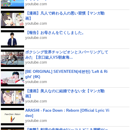
youtube.com
【漫画】凡人で終わる人の悪い習慣【マンガ動
画】
youtube.com
【報告】お母さんを亡くしました。
youtube.com
ボクシング世界チャンピオンとスパーリングして
みた 【京口紘人VS朝倉海...
youtube.com
[BE ORIGINAL] SEVENTEEN(세븐틴) 'Left & Ri
ght' (4K)
youtube.com
【漫画】美人なのに結婚できない女【マンガ動
画】
youtube.com
ARASHI - Face Down : Reborn [Official Lyric Vi
deo]
youtube.com
【衝撃】料理の失敗作がツッコミどころ満載だっ