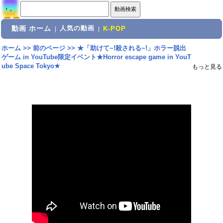
動画 ホーム
人気の動画
|
|
K-POP
ホーム
>>
前のページ
>>
★「助けて~!殺される~!」ホラー脱出
ゲーム in YouTube限定イベント★Horror escape game in YouT
ube Space Tokyo★
もっと見る