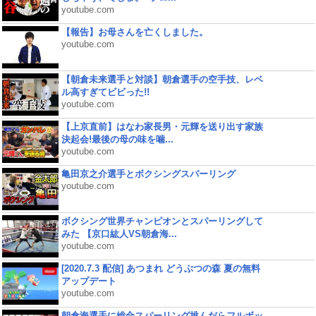
youtube.com
【報告】お母さんを亡くしました。
youtube.com
【朝倉未来選手と対談】朝倉選手の空手技、レベ
ル高すぎてビビった!!
youtube.com
【上京直前】はなわ家長男・元輝を送り出す家族
決起会!最後の母の味を噛...
youtube.com
亀田京之介選手とボクシングスパーリング
youtube.com
ボクシング世界チャンピオンとスパーリングして
みた 【京口紘人VS朝倉海...
youtube.com
[2020.7.3 配信] あつまれ どうぶつの森 夏の無料
アップデート
youtube.com
朝倉海選手に総合スパーリング挑んだらフルボッ