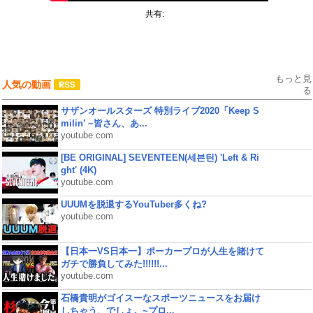
共有:
もっと見
人気の動画
る
サザンオールスターズ 特別ライブ2020「Keep S
milin’ ~皆さん、あ...
youtube.com
[BE ORIGINAL] SEVENTEEN(세븐틴) 'Left & Ri
ght' (4K)
youtube.com
UUUMを脱退するYouTuber多くね?
youtube.com
【日本一VS日本一】ポーカープロが人生を賭けて
ガチで勝負してみた!!!!!!...
youtube.com
石橋貴明がゴイスーなスポーツニュースをお届け
しちゃう、でしょ。~プロ...