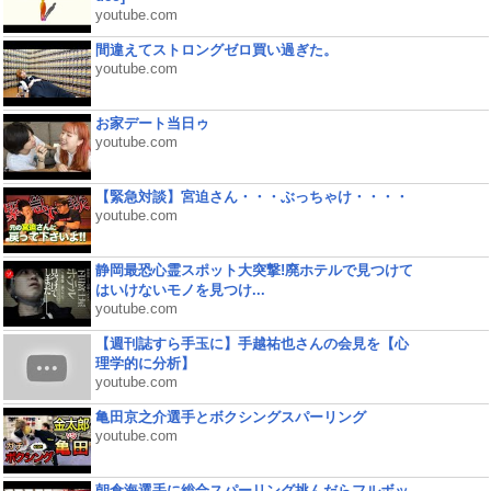
youtube.com
間違えてストロングゼロ買い過ぎた。
youtube.com
お家デート当日ゥ
youtube.com
【緊急対談】宮迫さん・・・ぶっちゃけ・・・・
youtube.com
静岡最恐心霊スポット大突撃!廃ホテルで見つけて
はいけないモノを見つけ...
youtube.com
【週刊誌すら手玉に】手越祐也さんの会見を【心
理学的に分析】
youtube.com
亀田京之介選手とボクシングスパーリング
youtube.com
朝倉海選手に総合スパーリング挑んだらフルボッ