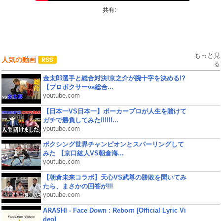
共有:
もっと見
人気の動画
る
金太郎選手と総合対決!京之介が腕十字を決める!?
【プロボクサーvs総合...
youtube.com
【日本一VS日本一】ポーカープロが人生を賭けて
ガチで勝負してみた!!!!!!...
youtube.com
ボクシング世界チャンピオンとスパーリングして
みた 【京口紘人VS朝倉海...
youtube.com
【朝倉未来コラボ】天心VS武尊の勝敗を聞いてみ
たら、まさかの回答が!!!
youtube.com
ARASHI - Face Down : Reborn [Official Lyric Vi
deo]