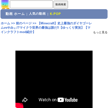
動画 ホーム
人気の動画
|
|
K-POP
ホーム
>>
前のページ
>>
【Minecraft】史上最強のダイヤゴーレ
ムvsやみぃ!?マイクラ世界の最強は誰だ!!【ゆっくり実況】【マ
インクラフトmod紹介】
もっと見る