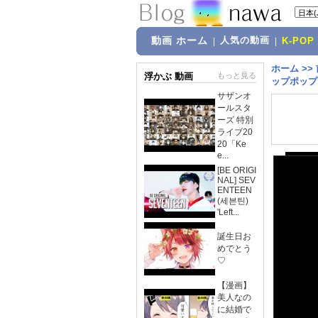
動画 ホーム
人気の動画
|
|
K-POP
ホーム
>>
浮かぶ 動画
もっと見る
ップポップ★J
サザンオ
ールスタ
ーズ 特別
ライブ20
20「Ke
e...
[BE ORIGI
NAL] SEV
ENTEEN
(세븐틴)
'Left...
誕生日お
めでとう
♡
【漫画】
美人なの
に結婚で