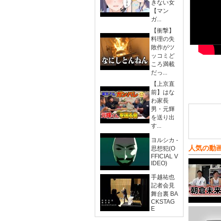
きない女
【マン
ガ...
【衝撃】
料理の失
敗作がツ
ッコミど
ころ満載
だっ...
【上京直
前】はな
わ家長
男・元輝
を送り出
す...
ヨルシカ -
人気の動
思想犯(O
FFICIAL V
IDEO)
手越祐也
記者会見
舞台裏 BA
CKSTAG
E