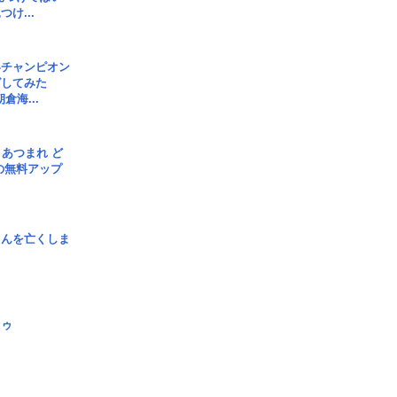
け...
界チャンピオン
グしてみた
倉海...
信] あつまれ ど
の無料アップ
さんを亡くしま
日ゥ