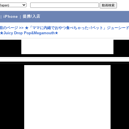
提携/入店
|
iPhone
|
前のページ
>>
★「ママに内緒でおやつ食べちゃった~!ペット」ジューシー
uicy Drop Pop&Megamouth★