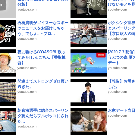
分析】
けないモノを見つ
youtube.com
youtube.com
石橋貴明がゴイスーなスポー
ボクシング世
ツニュースをお届けしちゃ
とスパーリン
う、でしょ。~プロ...
【京口紘人VS朝
youtube.com
youtube.com
夜に駆ける/YOASOBI 歌っ
[2020.7.3 配
てみた!しんごちん【香取慎
うぶつの森 夏
吾】
デート
youtube.com
youtube.com
間違えてストロングゼロ買い
【報告】お母
過ぎた。
した。
youtube.com
youtube.com
朝倉海選手に総合スパーリン
お家デート当
グ挑んだらフルボッコにされ
youtube.com
た...
youtube.com