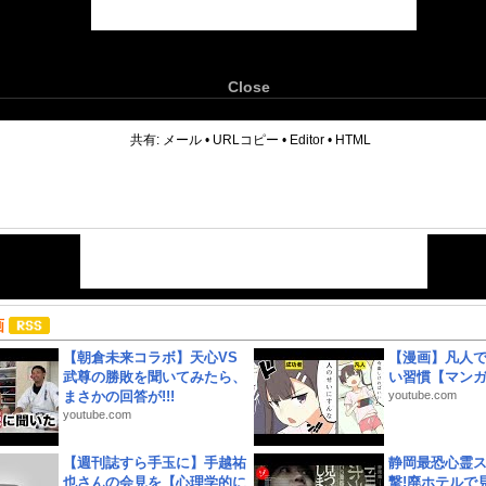
Close
6
共有:
メール
•
URLコピー
•
Editor
•
HTML
画
【朝倉未来コラボ】天心VS
【漫画】凡人
武尊の勝敗を聞いてみたら、
い習慣【マン
まさかの回答が!!!
youtube.com
youtube.com
【週刊誌すら手玉に】手越祐
静岡最恐心霊
也さんの会見を【心理学的に
撃!廃ホテルで