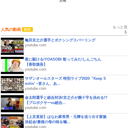
共有:
もっと見
人気の動画
る
亀田京之介選手とボクシングスパーリング
youtube.com
夜に駆ける/YOASOBI 歌ってみた!しんごちん
【香取慎吾】
youtube.com
サザンオールスターズ 特別ライブ2020「Keep S
milin’ ~皆さん、あ...
youtube.com
金太郎選手と総合対決!京之介が腕十字を決める!?
【プロボクサーvs総合...
youtube.com
【上京直前】はなわ家長男・元輝を送り出す家族
決起会!最後の母の味を噛...
youtube.com