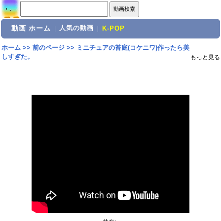
動画 ホーム
人気の動画
|
|
K-POP
ホーム
>>
前のページ
>>
ミニチュアの苔庭(コケニワ)作ったら美
しすぎた。
もっと見る