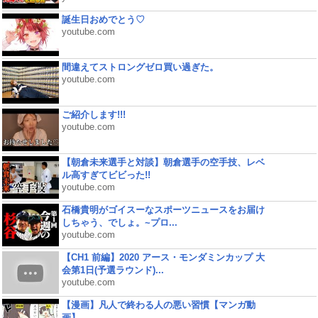
誕生日おめでとう♡
youtube.com
間違えてストロングゼロ買い過ぎた。
youtube.com
ご紹介します!!!
youtube.com
【朝倉未来選手と対談】朝倉選手の空手技、レベ
ル高すぎてビビった!!
youtube.com
石橋貴明がゴイスーなスポーツニュースをお届け
しちゃう、でしょ。~プロ...
youtube.com
【CH1 前編】2020 アース・モンダミンカップ 大
会第1日(予選ラウンド)...
youtube.com
【漫画】凡人で終わる人の悪い習慣【マンガ動
画】