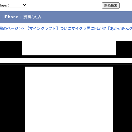
提携/入店
|
iPhone
|
前のページ
>>
【マインクラフト】ついにマイクラ界にF1が!?【あかがみん