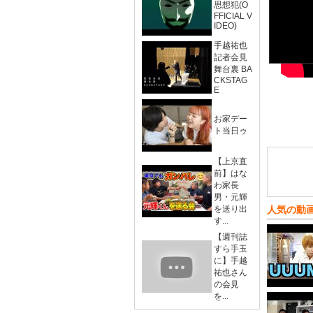
思想犯(O
FFICIAL V
IDEO)
手越祐也
記者会見
舞台裏 BA
CKSTAG
E
お家デー
ト当日ゥ
【上京直
前】はな
わ家長
男・元輝
を送り出
人気の動
す...
【週刊誌
すら手玉
に】手越
祐也さん
の会見
を...