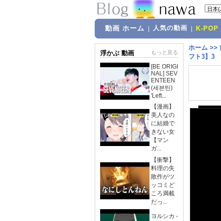
動画 ホーム
人気の動画
|
|
K-POP
ホーム
>>
浮かぶ 動画
もっと見る
フト3】3
[BE ORIGI
NAL] SEV
ENTEEN
(세븐틴)
'Left...
【漫画】
美人なの
に結婚で
きない女
【マン
ガ...
【衝撃】
料理の失
敗作がツ
ッコミど
ころ満載
だっ...
ヨルシカ -