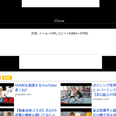
Close
6
共有:
メール
•
URLコピー
•
Editor
•
HTML
画
UUUMを脱退するYouTuber
ボクシング世
多くね?
とスパーリン
youtube.com
【京口紘人VS朝
youtube.com
【朝倉未来コラボ】天心VS
金太郎選手と総
武尊の勝敗を聞いてみたら、
介が腕十字を決