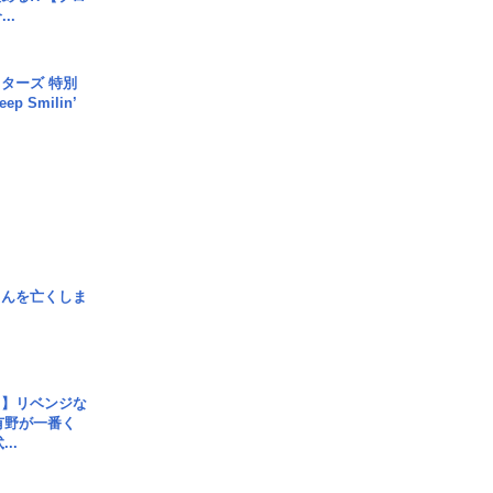
..
ターズ 特別
p Smilin’
さんを亡くしま
じ】リベンジな
こ有野が一番く
..