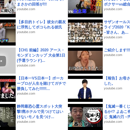
まさかの回答が!!!
ボクサーvs総合.
youtube.com
youtube.com
【多目的トイレ】彼女の親友
サザンオールス
に浮気してボコられる彼氏
ライブ2020「Kee
youtube.com
~皆さん、あ...
youtube.com
【CH1 前編】2020 アース・
ご紹介します!!!
モンダミンカップ 大会第1日
youtube.com
(予選ラウンド)...
youtube.com
【日本一VS日本一】ポーカ
【報告】お母
ープロが人生を賭けてガチで
した。
勝負してみた!!!!!!...
youtube.com
youtube.com
静岡最恐心霊スポット大突
【鬼滅一番く
撃!廃ホテルで見つけてはい
るか!? よゐ
けないモノを見つけ...
じ 鬼滅の刃 ~弐.
youtube.com
youtube.com