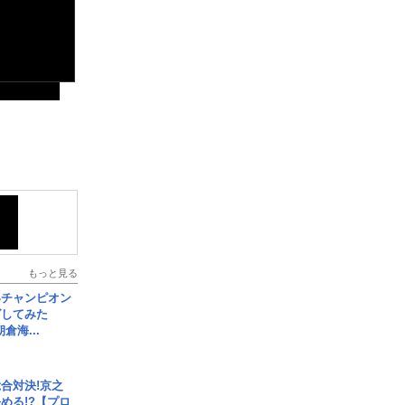
もっと見る
界チャンピオン
グしてみた
倉海...
合対決!京之
める!?【プロ