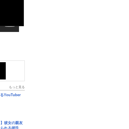
もっと見る
YouTuber
レ】彼女の親友
コられる彼氏