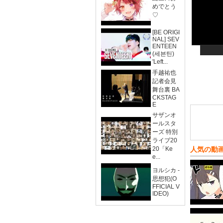
めでとう
♡
[BE ORIGI
NAL] SEV
ENTEEN
(세븐틴)
'Left...
手越祐也
記者会見
舞台裏 BA
CKSTAG
E
サザンオ
ールスタ
ーズ 特別
ライブ20
20「Ke
人気の動
e...
ヨルシカ -
思想犯(O
FFICIAL V
IDEO)