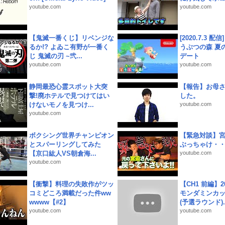
youtube.com
youtube.com
【鬼滅一番くじ】リベンジな
[2020.7.3 配
るか!? よゐこ有野が一番く
うぶつの森 夏
じ 鬼滅の刃 ~弐...
デート
youtube.com
youtube.com
静岡最恐心霊スポット大突
【報告】お母
撃!廃ホテルで見つけてはい
した。
けないモノを見つけ...
youtube.com
youtube.com
ボクシング世界チャンピオン
【緊急対談】
とスパーリングしてみた
ぶっちゃけ・
【京口紘人VS朝倉海...
youtube.com
youtube.com
【衝撃】料理の失敗作がツッ
【CH1 前編】2
コミどころ満載だった件ww
モンダミンカッ
wwww【#2】
(予選ラウンド)..
youtube.com
youtube.com