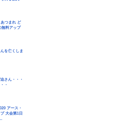
信] あつまれ ど
の無料アップ
さんを亡くしま
宮迫さん・・・
・・・
020 アース・
プ 大会第1日
.