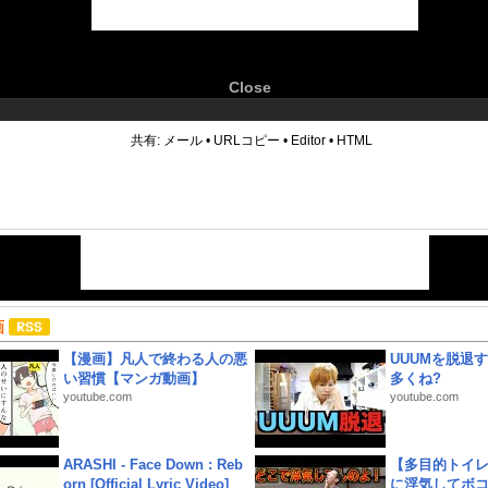
Close
6
共有:
メール
•
URLコピー
•
Editor
•
HTML
画
【漫画】凡人で終わる人の悪
UUUMを脱退する
い習慣【マンガ動画】
多くね?
youtube.com
youtube.com
ARASHI - Face Down : Reb
【多目的トイ
orn [Official Lyric Video]
に浮気してボ