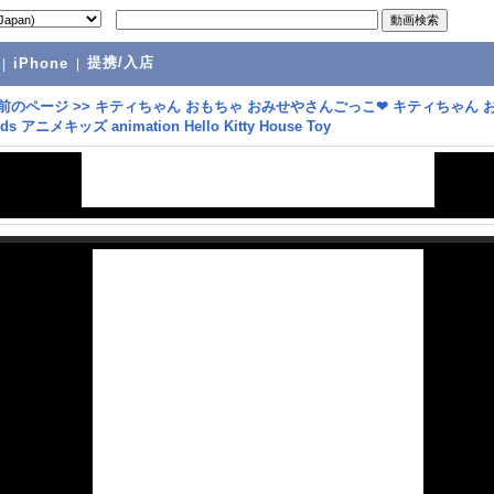
提携/入店
|
iPhone
|
前のページ
>>
キティちゃん おもちゃ おみせやさんごっこ❤ キティちゃん 
ds アニメキッズ animation Hello Kitty House Toy