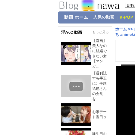
動画 ホーム
人気の動画
|
|
K-POP
ホーム
>>
浮かぶ 動画
もっと見る
ち animeki
【漫画】
美人なの
に結婚で
きない女
【マン
ガ...
【週刊誌
すら手玉
に】手越
祐也さん
の会見
を...
お家デー
ト当日ゥ
誕生日お