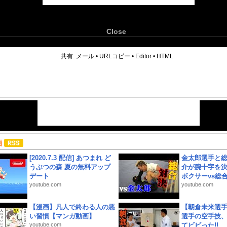
Close
6
共有:
メール
•
URLコピー
•
Editor
•
HTML
画
[2020.7.3 配信] あつまれ ど
金太郎選手と総
うぶつの森 夏の無料アップ
介が腕十字を決
デート
ボクサーvs総合.
youtube.com
youtube.com
【漫画】凡人で終わる人の悪
【朝倉未来選
い習慣【マンガ動画】
選手の空手技
youtube.com
てビビった!!