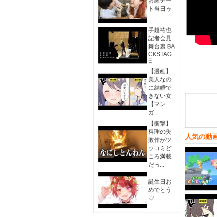
お家デー
ト当日ゥ
手越祐也
記者会見
舞台裏 BA
CKSTAG
E
【漫画】
美人なの
に結婚で
きない女
【マン
ガ...
【衝撃】
料理の失
人気の動
敗作がツ
ッコミど
ころ満載
だっ...
誕生日お
めでとう
♡