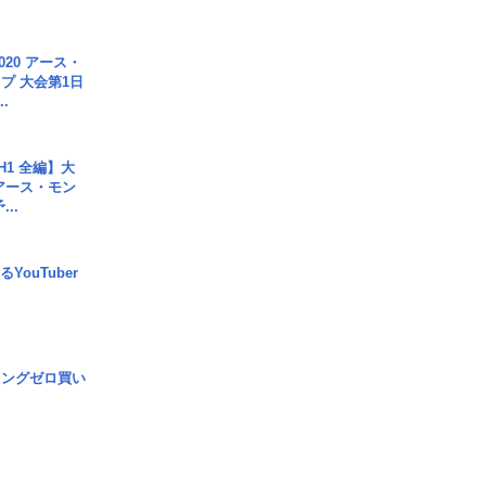
020 アース・
プ 大会第1日
.
H1 全編】大
 アース・モン
..
YouTuber
ロングゼロ買い