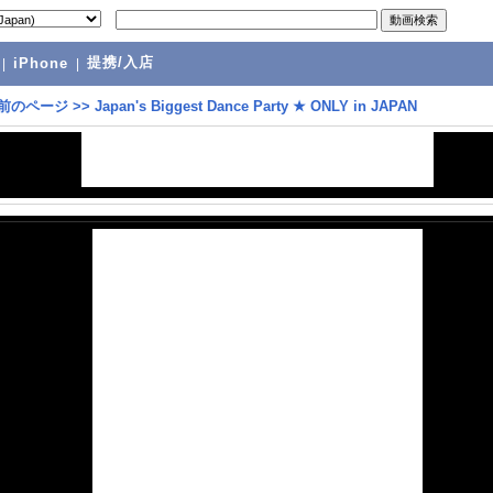
提携/入店
|
iPhone
|
前のページ
>>
Japan's Biggest Dance Party ★ ONLY in JAPAN