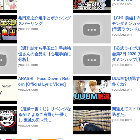
youtube.com
亀田京之介選手とボクシング
【CH1 前編】2
スパーリング
モンダミンカッ
youtube.com
(予選ラウンド)..
youtube.com
【週刊誌すら手玉に】手越祐
【公式ライブC
也さんの会見を【心理学的に
会第2日 2020
分析】
ダミンカップ(予.
youtube.com
youtube.com
ARASHI - Face Down : Reb
UUUMを脱退する
orn [Official Lyric Video]
多くね?
youtube.com
youtube.com
【鬼滅一番くじ】リベンジな
間違えてスト
るか!? よゐこ有野が一番く
過ぎた。
じ 鬼滅の刃 ~弐...
youtube.com
youtube.com