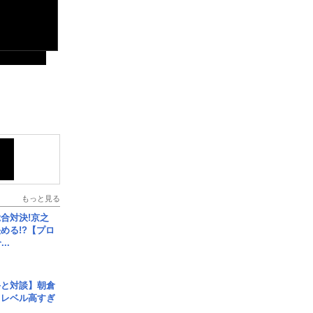
もっと見る
合対決!京之
める!?【プロ
..
手と対談】朝倉
、レベル高すぎ