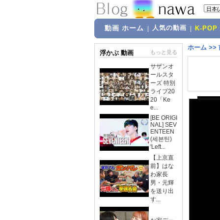
動画 ホーム
人気の動画
|
|
K-POP
ホーム
>>
浮かぶ 動画
もっと見る
サザンオ
ールスタ
ーズ 特別
ライブ20
20「Ke
e...
[BE ORIGI
NAL] SEV
ENTEEN
(세븐틴)
'Left...
【上京直
前】はな
わ家長
男・元輝
を送り出
す...