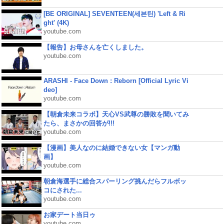
[BE ORIGINAL] SEVENTEEN(세븐틴) 'Left & Ri
ght' (4K)
youtube.com
【報告】お母さんを亡くしました。
youtube.com
ARASHI - Face Down : Reborn [Official Lyric Vi
deo]
youtube.com
【朝倉未来コラボ】天心VS武尊の勝敗を聞いてみ
たら、まさかの回答が!!!
youtube.com
【漫画】美人なのに結婚できない女【マンガ動
画】
youtube.com
朝倉海選手に総合スパーリング挑んだらフルボッ
コにされた...
youtube.com
お家デート当日ゥ
youtube.com