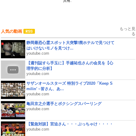
共有:
もっと見
人気の動画
る
静岡最恐心霊スポット大突撃!廃ホテルで見つけて
はいけないモノを見つけ...
youtube.com
【週刊誌すら手玉に】手越祐也さんの会見を【心
理学的に分析】
youtube.com
サザンオールスターズ 特別ライブ2020「Keep S
milin’ ~皆さん、あ...
youtube.com
亀田京之介選手とボクシングスパーリング
youtube.com
【緊急対談】宮迫さん・・・ぶっちゃけ・・・・
youtube.com