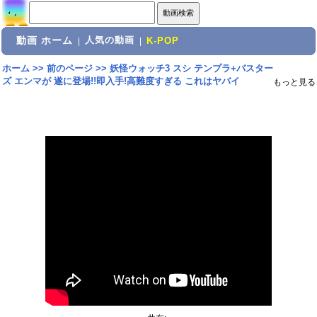
動画 ホーム
人気の動画
|
|
K-POP
ホーム
>>
前のページ
>>
妖怪ウォッチ3 スシ テンプラ+バスター
ズ エンマが 遂に登場!!即入手!高難度すぎる これはヤバイ
もっと見る