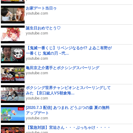
お家デート当日ゥ
youtube.com
誕生日おめでとう♡
youtube.com
【鬼滅一番くじ】リベンジなるか!? よゐこ有野が
一番くじ 鬼滅の刃 ~弐...
youtube.com
亀田京之介選手とボクシングスパーリング
youtube.com
ボクシング世界チャンピオンとスパーリングして
みた 【京口紘人VS朝倉海...
youtube.com
[2020.7.3 配信] あつまれ どうぶつの森 夏の無料
アップデート
youtube.com
【緊急対談】宮迫さん・・・ぶっちゃけ・・・・
youtube.com