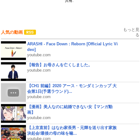
共有:
もっと見
人気の動画
る
ARASHI - Face Down : Reborn [Official Lyric Vi
deo]
youtube.com
【報告】お母さんを亡くしました。
youtube.com
【CH1 前編】2020 アース・モンダミンカップ 大
会第1日(予選ラウンド)...
youtube.com
【漫画】美人なのに結婚できない女【マンガ動
画】
youtube.com
【上京直前】はなわ家長男・元輝を送り出す家族
決起会!最後の母の味を噛...
youtube.com