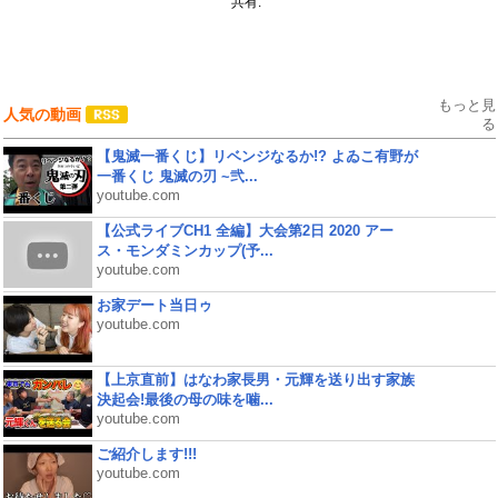
共有:
もっと見
人気の動画
る
【鬼滅一番くじ】リベンジなるか!? よゐこ有野が
一番くじ 鬼滅の刃 ~弐...
youtube.com
【公式ライブCH1 全編】大会第2日 2020 アー
ス・モンダミンカップ(予...
youtube.com
お家デート当日ゥ
youtube.com
【上京直前】はなわ家長男・元輝を送り出す家族
決起会!最後の母の味を噛...
youtube.com
ご紹介します!!!
youtube.com