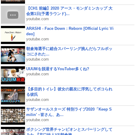
【CH1 前編】2020 アース・モンダミンカップ 大
会第1日(予選ラウンド)...
youtube.com
ARASHI - Face Down : Reborn [Official Lyric Vi
deo]
youtube.com
朝倉海選手に総合スパーリング挑んだらフルボッ
コにされた...
youtube.com
UUUMを脱退するYouTuber多くね?
youtube.com
【多目的トイレ】彼女の親友に浮気してボコられ
る彼氏
youtube.com
サザンオールスターズ 特別ライブ2020「Keep S
milin’ ~皆さん、あ...
youtube.com
ボクシング世界チャンピオンとスパーリングして
みた 【京口紘人VS朝倉海...