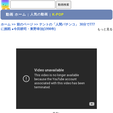
動画 ホーム
人気の動画
|
|
K-POP
ホーム
>>
前のページ
>>
テントの「人間パチンコ」 30分で777
に挑戦 ●今田耕司・東野幸治(1998年)
もっと見る