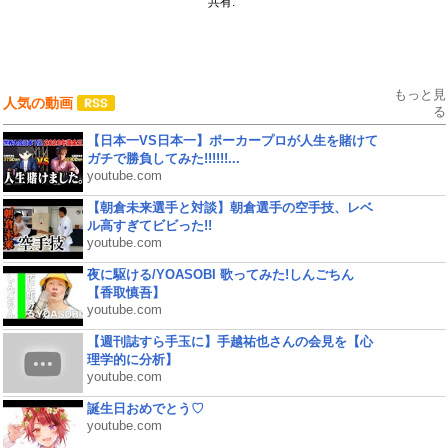
共有:
もっと見
人気の動画
る
【日本一VS日本一】ポーカープロが人生を賭けて
ガチで勝負してみた!!!!!!...
youtube.com
【朝倉未来選手と対談】朝倉選手の空手技、レベ
ル高すぎてビビった!!
youtube.com
夜に駆ける/YOASOBI 歌ってみた!しんごちん
【香取慎吾】
youtube.com
【週刊誌すら手玉に】手越祐也さんの会見を【心
理学的に分析】
youtube.com
誕生日おめでとう♡
youtube.com