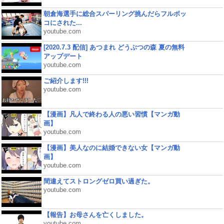
朝倉海選手に総合スパーリング挑んだらフルボッ
コにされた...
youtube.com
[2020.7.3 配信] あつまれ どうぶつの森 夏の無料
アップデート
youtube.com
ご紹介します!!!
youtube.com
【漫画】凡人で終わる人の悪い習慣【マンガ動
画】
youtube.com
【漫画】美人なのに結婚できない女【マンガ動
画】
youtube.com
間違えてストロングゼロ買い過ぎた。
youtube.com
【報告】お母さんを亡くしました。
youtube.com