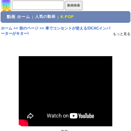
動画 ホーム
人気の動画
|
|
K-POP
ホーム
>>
前のページ
>>
車でコンセントが使える!DCACインバ
ーターがキター!
もっと見る