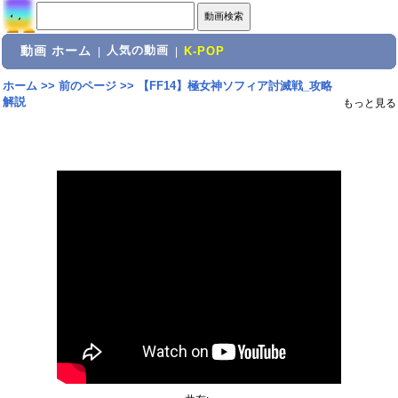
動画 ホーム
人気の動画
|
|
K-POP
ホーム
>>
前のページ
>>
【FF14】極女神ソフィア討滅戦_攻略
解説
もっと見る