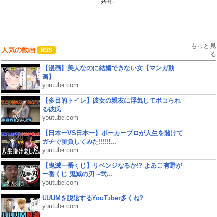
共有:
もっと見
人気の動画
る
【漫画】美人なのに結婚できない女【マンガ動
画】
youtube.com
【多目的トイレ】彼女の親友に浮気してボコられ
る彼氏
youtube.com
【日本一VS日本一】ポーカープロが人生を賭けて
ガチで勝負してみた!!!!!!...
youtube.com
【鬼滅一番くじ】リベンジなるか!? よゐこ有野が
一番くじ 鬼滅の刃 ~弐...
youtube.com
UUUMを脱退するYouTuber多くね?
youtube.com