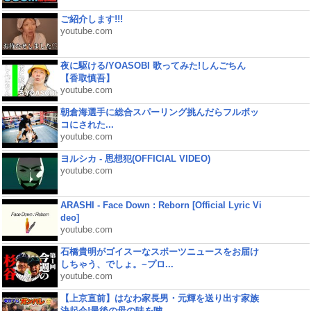
ご紹介します!!!
youtube.com
夜に駆ける/YOASOBI 歌ってみた!しんごちん
【香取慎吾】
youtube.com
朝倉海選手に総合スパーリング挑んだらフルボッ
コにされた...
youtube.com
ヨルシカ - 思想犯(OFFICIAL VIDEO)
youtube.com
ARASHI - Face Down : Reborn [Official Lyric Vi
deo]
youtube.com
石橋貴明がゴイスーなスポーツニュースをお届け
しちゃう、でしょ。~プロ...
youtube.com
【上京直前】はなわ家長男・元輝を送り出す家族
決起会!最後の母の味を噛...