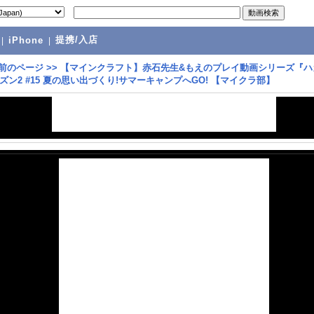
提携/入店
|
iPhone
|
前のページ
>>
【マインクラフト】赤石先生&もえのプレイ動画シリーズ『ハ
ズン2 #15 夏の思い出づくり!サマーキャンプへGO! 【マイクラ部】