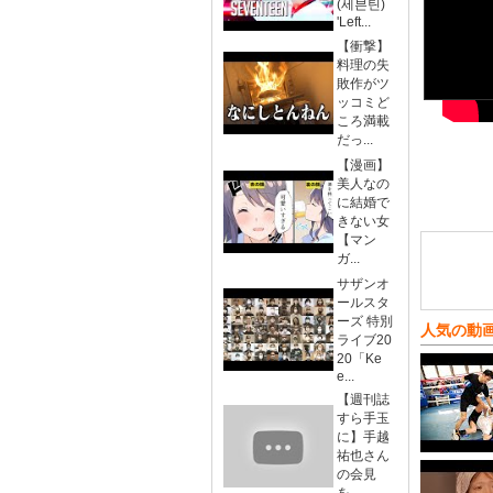
(세븐틴)
'Left...
【衝撃】
料理の失
敗作がツ
ッコミど
ころ満載
だっ...
【漫画】
美人なの
に結婚で
きない女
【マン
ガ...
サザンオ
ールスタ
ーズ 特別
人気の動
ライブ20
20「Ke
e...
【週刊誌
すら手玉
に】手越
祐也さん
の会見