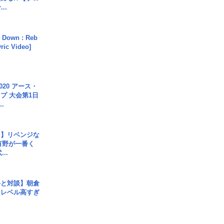
..
 Down : Reb
yric Video]
020 アース・
プ 大会第1日
.
じ】リベンジな
こ有野が一番く
..
手と対談】朝倉
、レベル高すぎ