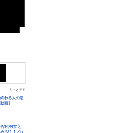
もっと見る
で終わる人の悪
ガ動画】
合対決!京之
める!?【プロ