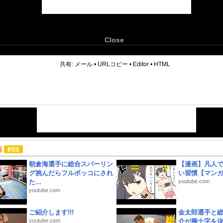
Close
6
共有:
メール
•
URLコピー
•
Editor
•
HTML
画
朝倉海選手に総合スパーリン
【漫画】凡人
グ挑んだらフルボッコにされ
い習慣【マン
た...
youtube.com
youtube.com
ご紹介します!!!
金太郎選手と総
youtube.com
介が腕十字を決