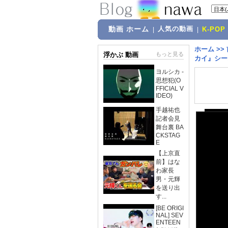
動画 ホーム
人気の動画
|
|
K-POP
ホーム
>>
浮かぶ 動画
もっと見る
カイ』シー
ヨルシカ -
思想犯(O
FFICIAL V
IDEO)
手越祐也
記者会見
舞台裏 BA
CKSTAG
E
【上京直
前】はな
わ家長
男・元輝
を送り出
す...
[BE ORIGI
NAL] SEV
ENTEEN