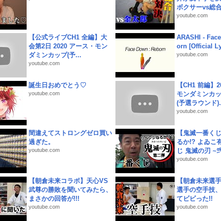
ボクサーvs総合.
youtube.com
【公式ライブCH1 全編】大
ARASHI - Face
会第2日 2020 アース・モン
orn [Official L
ダミンカップ(予...
youtube.com
youtube.com
誕生日おめでとう♡
【CH1 前編】2
youtube.com
モンダミンカッ
(予選ラウンド)..
youtube.com
間違えてストロングゼロ買い
【鬼滅一番く
過ぎた。
るか!? よゐ
youtube.com
じ 鬼滅の刃 ~弐.
youtube.com
【朝倉未来コラボ】天心VS
【朝倉未来選
武尊の勝敗を聞いてみたら、
選手の空手技
まさかの回答が!!!
てビビった!!
youtube.com
youtube.com