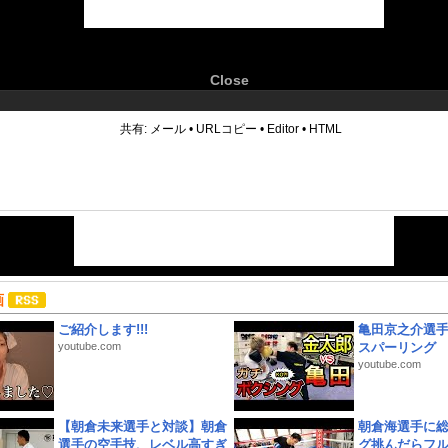
Close
6
共有:
メール
•
URLコピー
•
Editor
•
HTML
画
ご紹介します!!!
亀田京之介選
youtube.com
スパーリング
youtube.com
【朝倉未来選手と対談】朝倉
朝倉海選手に
選手の空手技、レベル高すぎ
グ挑んだらフ