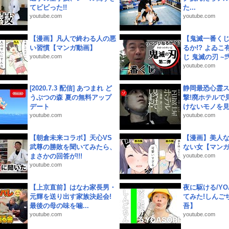
てビビった!!
た...
youtube.com
youtube.com
【漫画】凡人で終わる人の悪
【鬼滅一番く
い習慣【マンガ動画】
るか!? よゐ
youtube.com
じ 鬼滅の刃 ~弐.
youtube.com
[2020.7.3 配信] あつまれ ど
静岡最恐心霊
うぶつの森 夏の無料アップ
撃!廃ホテルで
デート
けないモノを見つ
youtube.com
youtube.com
【朝倉未来コラボ】天心VS
【漫画】美人
武尊の勝敗を聞いてみたら、
ない女【マン
まさかの回答が!!!
youtube.com
youtube.com
【上京直前】はなわ家長男・
夜に駆ける/YOA
元輝を送り出す家族決起会!
てみた!しんご
最後の母の味を噛...
吾】
youtube.com
youtube.com