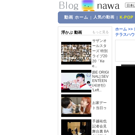
動画 ホーム
人気の動画
|
|
K-POP
ホーム
>>
浮かぶ 動画
もっと見る
テラスハウ
サザンオ
ールスタ
ーズ 特別
ライブ20
20「Ke
e...
[BE ORIGI
NAL] SEV
ENTEEN
(세븐틴)
'Left...
お家デー
ト当日ゥ
手越祐也
記者会見
舞台裏 BA