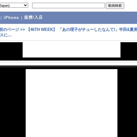
提携/入店
|
iPhone
|
前のページ
>>
【46TH WEEK】 「あの理子がチューしたなんて!」半田&夏
スに…