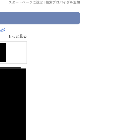
スタートページに設定
|
検索プロバイダを追加
美が
もっと見る