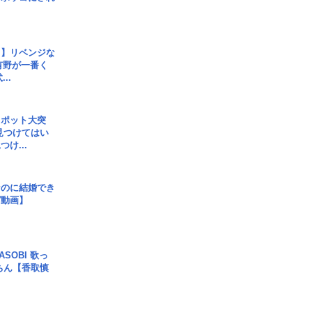
じ】リベンジな
こ有野が一番く
..
スポット大突
見つけてはい
け...
なのに結婚でき
ガ動画】
SOBI 歌っ
ちん【香取慎