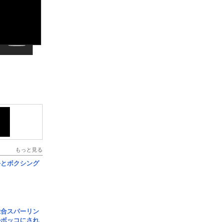
もっと見る
手とボクシング
総合スパーリン
ルボッコにされ