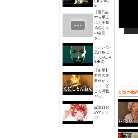
CKSTAG
E
【週刊誌
すら手玉
に】手越
祐也さん
の会見
を...
ヨルシカ -
思想犯(O
FFICIAL V
IDEO)
【衝撃】
料理の失
敗作がツ
ッコミど
ころ満載
人気の動
だっ...
誕生日お
めでとう
♡