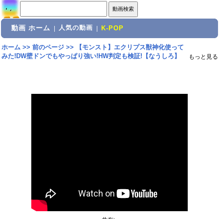
動画 ホーム
人気の動画
|
|
K-POP
ホーム
>>
前のページ
>>
【モンスト】エクリプス獣神化使って
みた!DW壁ドンでもやっぱり強い!HW判定も検証!【なうしろ】
もっと見る