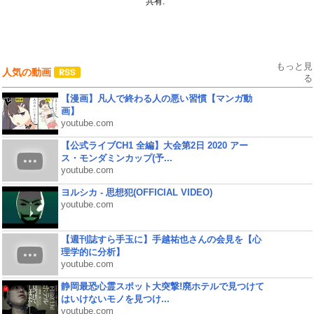
共有:
もっと見
人気の動画
る
【漫画】凡人で終わる人の悪い習慣【マンガ動
画】
youtube.com
【公式ライブCH1 全編】大会第2日 2020 アー
ス・モンダミンカップ(予...
youtube.com
ヨルシカ - 思想犯(OFFICIAL VIDEO)
youtube.com
【週刊誌すら手玉に】手越祐也さんの会見を【心
理学的に分析】
youtube.com
静岡最恐心霊スポット大突撃!廃ホテルで見つけて
はいけないモノを見つけ...
youtube.com