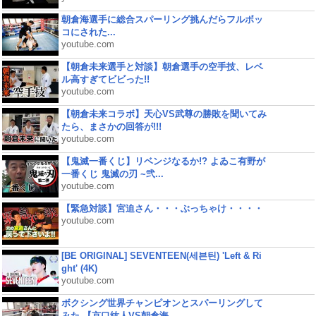
朝倉海選手に総合スパーリング挑んだらフルボッ
コにされた...
youtube.com
【朝倉未来選手と対談】朝倉選手の空手技、レベ
ル高すぎてビビった!!
youtube.com
【朝倉未来コラボ】天心VS武尊の勝敗を聞いてみ
たら、まさかの回答が!!!
youtube.com
【鬼滅一番くじ】リベンジなるか!? よゐこ有野が
一番くじ 鬼滅の刃 ~弐...
youtube.com
【緊急対談】宮迫さん・・・ぶっちゃけ・・・・
youtube.com
[BE ORIGINAL] SEVENTEEN(세븐틴) 'Left & Ri
ght' (4K)
youtube.com
ボクシング世界チャンピオンとスパーリングして
みた 【京口紘人VS朝倉海...