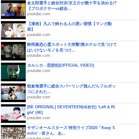
金太郎選手と総合対決!京之介が腕十字を決める!?
【プロボクサーvs総合...
youtube.com
【漫画】凡人で終わる人の悪い習慣【マンガ動
画】
youtube.com
静岡最恐心霊スポット大突撃!廃ホテルで見つけて
はいけないモノを見つけ...
youtube.com
ヨルシカ - 思想犯(OFFICIAL VIDEO)
youtube.com
朝倉海選手に総合スパーリング挑んだらフルボッ
コにされた...
youtube.com
[BE ORIGINAL] SEVENTEEN(세븐틴) 'Left & Ri
ght' (4K)
youtube.com
サザンオールスターズ 特別ライブ2020「Keep S
milin’ ~皆さん、あ...
youtube.com