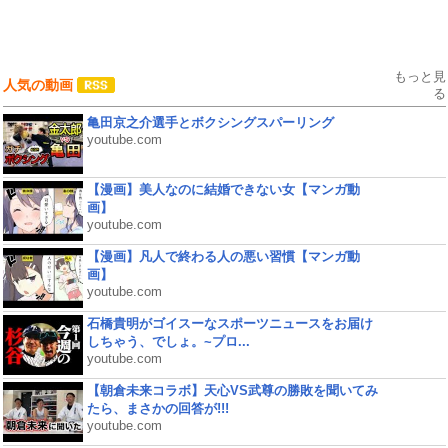
もっと見
人気の動画
る
亀田京之介選手とボクシングスパーリング
youtube.com
【漫画】美人なのに結婚できない女【マンガ動
画】
youtube.com
【漫画】凡人で終わる人の悪い習慣【マンガ動
画】
youtube.com
石橋貴明がゴイスーなスポーツニュースをお届け
しちゃう、でしょ。~プロ...
youtube.com
【朝倉未来コラボ】天心VS武尊の勝敗を聞いてみ
たら、まさかの回答が!!!
youtube.com