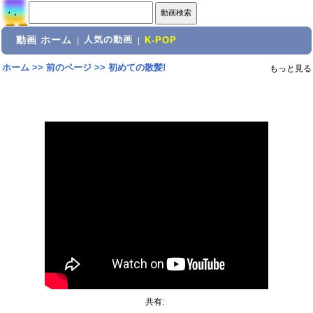
動画 ホーム
人気の動画
|
|
K-POP
ホーム
>>
前のページ
>>
初めての散髪!
もっと見る
共有: