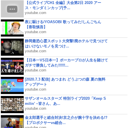
【公式ライブCH1 全編】大会第2日 2020 アー
ス・モンダミンカップ(予...
youtube.com
夜に駆ける/YOASOBI 歌ってみた!しんごちん
【香取慎吾】
youtube.com
静岡最恐心霊スポット大突撃!廃ホテルで見つけて
はいけないモノを見つけ...
youtube.com
【日本一VS日本一】ポーカープロが人生を賭けて
ガチで勝負してみた!!!!!!...
youtube.com
[2020.7.3 配信] あつまれ どうぶつの森 夏の無料
アップデート
youtube.com
サザンオールスターズ 特別ライブ2020「Keep S
milin’ ~皆さん、あ...
youtube.com
金太郎選手と総合対決!京之介が腕十字を決める!?
【プロボクサーvs総合...
youtube.com