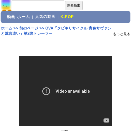
動画 ホーム
人気の動画
|
|
K-POP
ホーム
>>
前のページ
>>
OVA「クビキリサイクル 青色サヴァン
と戯言遣い」第2弾トレーラー
もっと見る