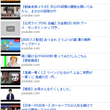
【朝倉未来コラボ】天心VS武尊の勝敗を聞いてみ
たら、まさかの回答が!!!
youtube.com
【公式ライブCH1 全編】大会第2日 2020 アー
ス・モンダミンカップ(予...
youtube.com
[2020.7.3 配信] あつまれ どうぶつの森 夏の無料
アップデート
youtube.com
夜に駆ける/YOASOBI 歌ってみた!しんごちん
【香取慎吾】
youtube.com
【鬼滅一番くじ】リベンジなるか!? よゐこ有野が
一番くじ 鬼滅の刃 ~弐...
youtube.com
【報告】お母さんを亡くしました。
youtube.com
【日本一VS日本一】ポーカープロが人生を賭けて
ガチで勝負してみた!!!!!!...