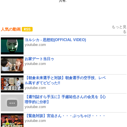
共有:
もっと見
人気の動画
る
ヨルシカ - 思想犯(OFFICIAL VIDEO)
youtube.com
お家デート当日ゥ
youtube.com
【朝倉未来選手と対談】朝倉選手の空手技、レベ
ル高すぎてビビった!!
youtube.com
【週刊誌すら手玉に】手越祐也さんの会見を【心
理学的に分析】
youtube.com
【緊急対談】宮迫さん・・・ぶっちゃけ・・・・
youtube.com