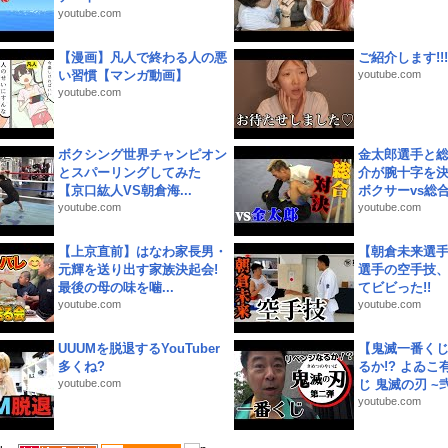
youtube.com
【漫画】凡人で終わる人の悪
ご紹介します!!!
い習慣【マンガ動画】
youtube.com
youtube.com
ボクシング世界チャンピオン
金太郎選手と総
とスパーリングしてみた
介が腕十字を決
【京口紘人VS朝倉海...
ボクサーvs総合.
youtube.com
youtube.com
【上京直前】はなわ家長男・
【朝倉未来選
元輝を送り出す家族決起会!
選手の空手技
最後の母の味を噛...
てビビった!!
youtube.com
youtube.com
UUUMを脱退するYouTuber
【鬼滅一番く
多くね?
るか!? よゐ
youtube.com
じ 鬼滅の刃 ~弐.
youtube.com