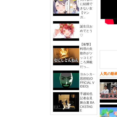
に結婚で
きない女
【マン
ガ...
誕生日お
めでとう
♡
【衝撃】
料理の失
敗作がツ
ッコミど
ころ満載
だっ...
人気の動
ヨルシカ -
思想犯(O
FFICIAL V
IDEO)
手越祐也
記者会見
舞台裏 BA
CKSTAG
E