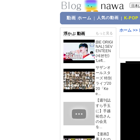
動画 ホーム
人気の動画
|
|
K-POP
ホーム
>>
浮かぶ 動画
もっと見る
[BE ORIGI
NAL] SEV
ENTEEN
(세븐틴)
'Left...
サザンオ
ールスタ
ーズ 特別
ライブ20
20「Ke
e...
【週刊誌
すら手玉
に】手越
祐也さん
の会見
を...
【漫画】
美人なの