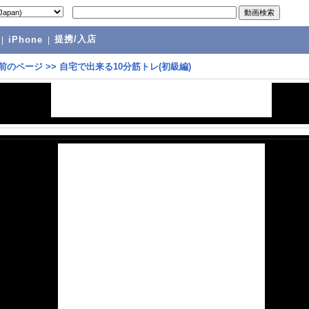
提携/入店
|
iPhone
|
前のページ
>>
自宅で出来る10分筋トレ(初級編)