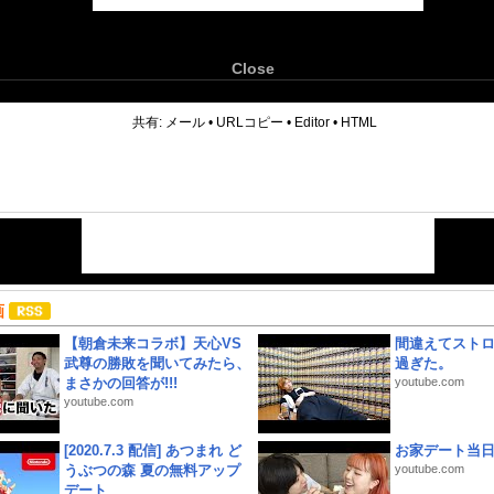
Close
6
共有:
メール
•
URLコピー
•
Editor
•
HTML
画
【朝倉未来コラボ】天心VS
間違えてスト
武尊の勝敗を聞いてみたら、
過ぎた。
まさかの回答が!!!
youtube.com
youtube.com
[2020.7.3 配信] あつまれ ど
お家デート当
うぶつの森 夏の無料アップ
youtube.com
デート