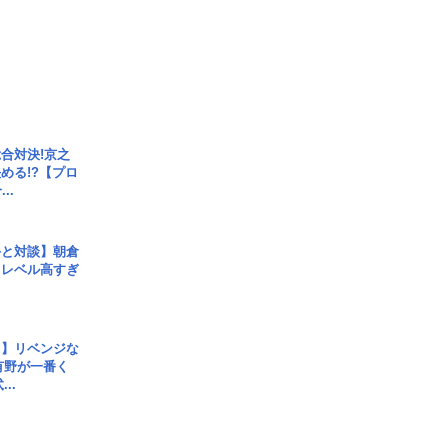
合対決!京之
める!?【プロ
..
手と対談】朝倉
、レベル高すぎ
じ】リベンジな
こ有野が一番く
..