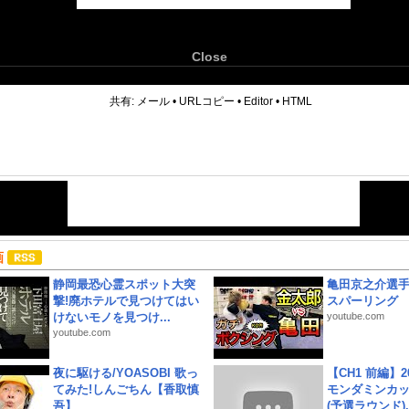
Close
6
共有:
メール
•
URLコピー
•
Editor
•
HTML
画
静岡最恐心霊スポット大突
亀田京之介選
撃!廃ホテルで見つけてはい
スパーリング
けないモノを見つけ...
youtube.com
youtube.com
夜に駆ける/YOASOBI 歌っ
【CH1 前編】2
てみた!しんごちん【香取慎
モンダミンカッ
吾】
(予選ラウンド)..