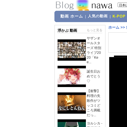
動画 ホーム
人気の動画
|
|
K-POP
ホーム
>>
浮かぶ 動画
もっと見る
サザンオ
ールスタ
ーズ 特別
ライブ20
20「Ke
e...
誕生日お
めでとう
♡
【衝撃】
料理の失
敗作がツ
ッコミど
ころ満載
だっ...
ヨルシカ -