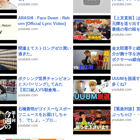
youtube.com
youtube.com
ARASHI - Face Down : Reb
【上京直前】
orn [Official Lyric Video]
元輝を送り出す
youtube.com
最後の母の味を噛
youtube.com
間違えてストロングゼロ買い
金太郎選手と総
過ぎた。
介が腕十字を決
youtube.com
ボクサーvs総合.
youtube.com
ボクシング世界チャンピオン
UUUMを脱退する
とスパーリングしてみた
多くね?
【京口紘人VS朝倉海...
youtube.com
youtube.com
石橋貴明がゴイスーなスポー
【緊急対談】
ツニュースをお届けしちゃ
ぶっちゃけ・
う、でしょ。~プロ...
youtube.com
youtube.com