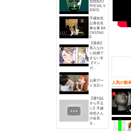
思想犯(O
FFICIAL V
IDEO)
手越祐也
記者会見
舞台裏 BA
CKSTAG
E
【漫画】
美人なの
に結婚で
きない女
【マン
ガ...
お家デー
人気の動
ト当日ゥ
【週刊誌
すら手玉
に】手越
祐也さん
の会見
を...