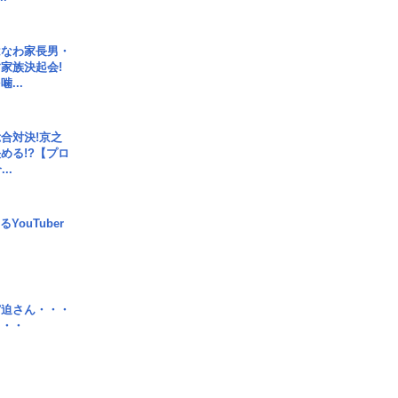
はなわ家長男・
家族決起会!
...
合対決!京之
める!?【プロ
..
YouTuber
宮迫さん・・・
・・・