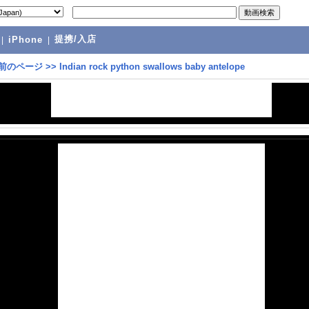
提携/入店
|
iPhone
|
前のページ
>>
Indian rock python swallows baby antelope