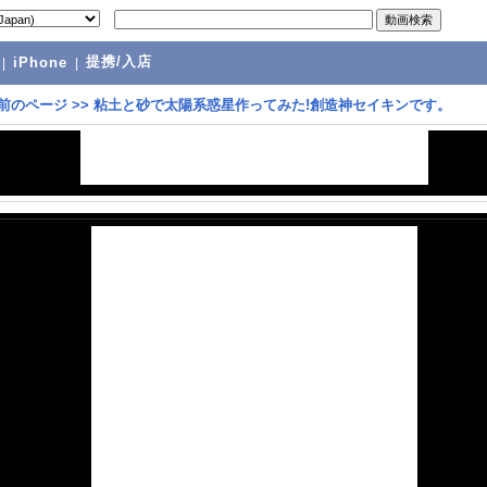
提携/入店
|
iPhone
|
前のページ
>>
粘土と砂で太陽系惑星作ってみた!創造神セイキンです。