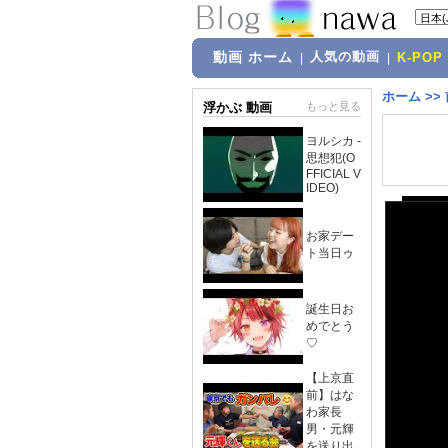
動画 ホーム
人気の動画
|
|
K-POP
ホーム
>>
浮かぶ 動画
もっと見る
ヨルシカ -
思想犯(O
FFICIAL V
IDEO)
お家デー
ト当日ゥ
誕生日お
めでとう
♡
【上京直
前】はな
わ家長
男・元輝
を送り出