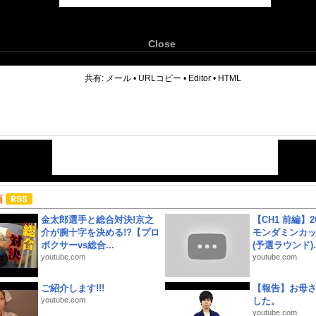
Close
6
共有:
メール
•
URLコピー
•
Editor
•
HTML
画
金太郎選手と総合対決!京之
【CH1 前編】2
介が腕十字を決める!?【プロ
モンダミンカッ
ボクサーvs総合...
(予選ラウンド)..
youtube.com
youtube.com
ご紹介します!!!
【報告】お母
youtube.com
した。
youtube.com