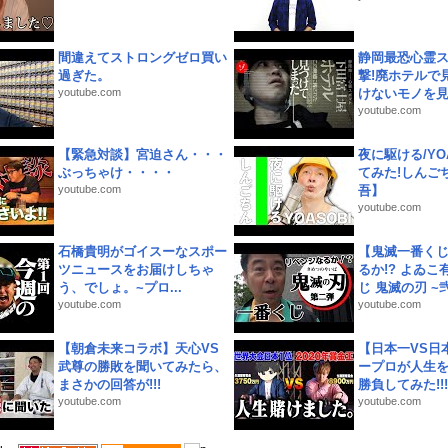
間違えてストロングゼロ買い
静岡最恐心霊
過ぎた。
撃!廃ホテルで
youtube.com
けないモノを見つ
youtube.com
【緊急対談】宮迫さん・・・
夜に駆ける/YOA
ぶっちゃけ・・・・
てみた!しんご
youtube.com
吾】
youtube.com
石橋貴明がゴイスーなスポー
【鬼滅一番く
ツニュースをお届けしちゃ
るか!? よゐ
う、でしょ。~プロ...
じ 鬼滅の刃 ~弐.
youtube.com
youtube.com
【朝倉未来コラボ】天心VS
【日本一VS日
武尊の勝敗を聞いてみたら、
ープロが人生
まさかの回答が!!!
勝負してみた!!!!!
youtube.com
youtube.com