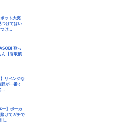
スポット大突
見つけてはい
け...
SOBI 歌っ
ちん【香取慎
じ】リベンジな
こ有野が一番く
..
本一】ポーカ
を賭けてガチで
!...