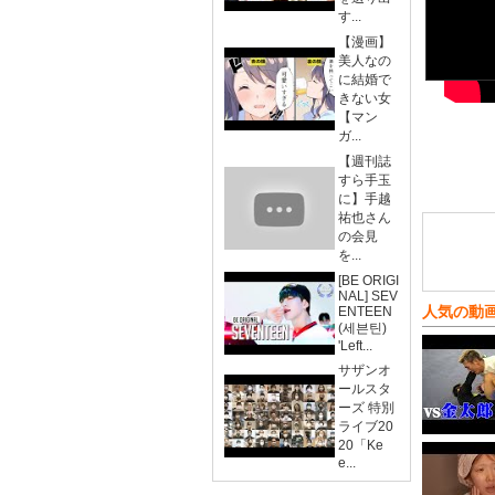
す...
【漫画】
美人なの
に結婚で
きない女
【マン
ガ...
【週刊誌
すら手玉
に】手越
祐也さん
の会見
を...
[BE ORIGI
NAL] SEV
人気の動
ENTEEN
(세븐틴)
'Left...
サザンオ
ールスタ
ーズ 特別
ライブ20
20「Ke
e...