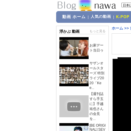
動画 ホーム
人気の動画
|
|
K-POP
ホーム
>>
浮かぶ 動画
もっと見る
お家デー
ト当日ゥ
サザンオ
ールスタ
ーズ 特別
ライブ20
20「Ke
e...
【週刊誌
すら手玉
に】手越
祐也さん
の会見
を...
[BE ORIGI
NAL] SEV