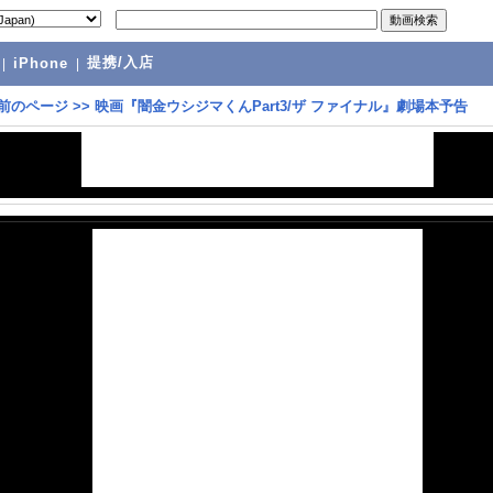
提携/入店
|
iPhone
|
前のページ
>>
映画『闇金ウシジマくんPart3/ザ ファイナル』劇場本予告