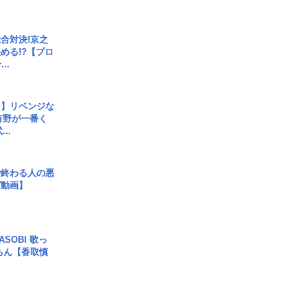
合対決!京之
める!?【プロ
..
じ】リベンジな
こ有野が一番く
..
で終わる人の悪
ガ動画】
SOBI 歌っ
ちん【香取慎