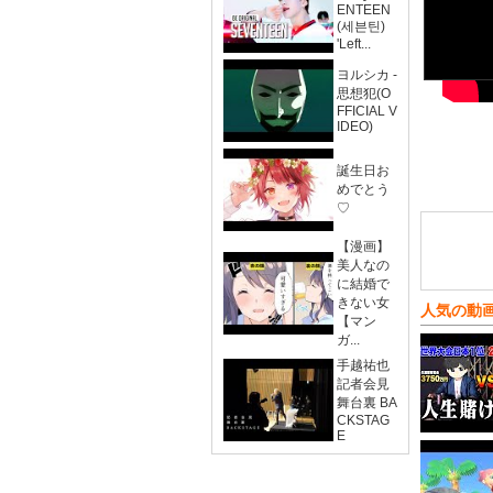
ENTEEN
(세븐틴)
'Left...
ヨルシカ -
思想犯(O
FFICIAL V
IDEO)
誕生日お
めでとう
♡
【漫画】
美人なの
に結婚で
きない女
人気の動
【マン
ガ...
手越祐也
記者会見
舞台裏 BA
CKSTAG
E