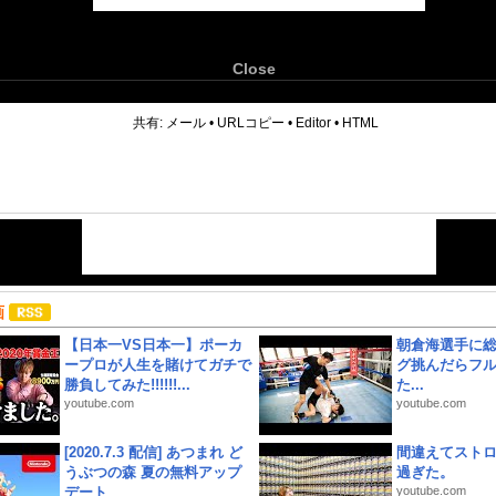
Close
6
共有:
メール
•
URLコピー
•
Editor
•
HTML
画
【日本一VS日本一】ポーカ
朝倉海選手に
ープロが人生を賭けてガチで
グ挑んだらフ
勝負してみた!!!!!!...
た...
youtube.com
youtube.com
[2020.7.3 配信] あつまれ ど
間違えてスト
うぶつの森 夏の無料アップ
過ぎた。
デート
youtube.com