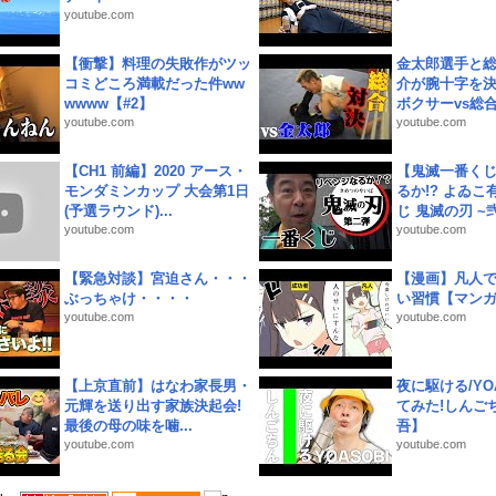
youtube.com
【衝撃】料理の失敗作がツッ
金太郎選手と総
コミどころ満載だった件ww
介が腕十字を決
wwww【#2】
ボクサーvs総合.
youtube.com
youtube.com
【CH1 前編】2020 アース・
【鬼滅一番く
モンダミンカップ 大会第1日
るか!? よゐ
(予選ラウンド)...
じ 鬼滅の刃 ~弐.
youtube.com
youtube.com
【緊急対談】宮迫さん・・・
【漫画】凡人
ぶっちゃけ・・・・
い習慣【マン
youtube.com
youtube.com
【上京直前】はなわ家長男・
夜に駆ける/YOA
元輝を送り出す家族決起会!
てみた!しんご
最後の母の味を噛...
吾】
youtube.com
youtube.com