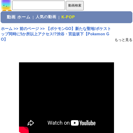
動画 ホーム
人気の動画
|
|
K-POP
ホーム
>>
前のページ
>>
【ポケモンGO】新たな聖地!ポケスト
ップ同時に5か所以上アクセス!?渋谷・宮益坂下【Pokemon G
O】
もっと見る