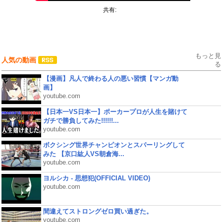
共有:
もっと見
人気の動画
る
【漫画】凡人で終わる人の悪い習慣【マンガ動
画】
youtube.com
【日本一VS日本一】ポーカープロが人生を賭けて
ガチで勝負してみた!!!!!!...
youtube.com
ボクシング世界チャンピオンとスパーリングして
みた 【京口紘人VS朝倉海...
youtube.com
ヨルシカ - 思想犯(OFFICIAL VIDEO)
youtube.com
間違えてストロングゼロ買い過ぎた。
youtube.com