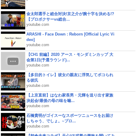
金太郎選手と総合対決!京之介が腕十字を決める!?
【プロボクサーvs総合...
youtube.com
ARASHI - Face Down : Reborn [Official Lyric Vi
deo]
youtube.com
【CH1 前編】2020 アース・モンダミンカップ 大
会第1日(予選ラウンド)...
youtube.com
【多目的トイレ】彼女の親友に浮気してボコられ
る彼氏
youtube.com
【上京直前】はなわ家長男・元輝を送り出す家族
決起会!最後の母の味を噛...
youtube.com
石橋貴明がゴイスーなスポーツニュースをお届け
しちゃう、でしょ。~プロ...
youtube.com
【朝倉未来コラボ】天心VS武尊の勝敗を聞いてみ