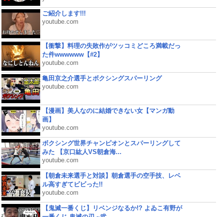
ご紹介します!!!
youtube.com
【衝撃】料理の失敗作がツッコミどころ満載だっ
た件wwwwww【#2】
youtube.com
亀田京之介選手とボクシングスパーリング
youtube.com
【漫画】美人なのに結婚できない女【マンガ動
画】
youtube.com
ボクシング世界チャンピオンとスパーリングして
みた 【京口紘人VS朝倉海...
youtube.com
【朝倉未来選手と対談】朝倉選手の空手技、レベ
ル高すぎてビビった!!
youtube.com
【鬼滅一番くじ】リベンジなるか!? よゐこ有野が
一番くじ 鬼滅の刃 ~弐...