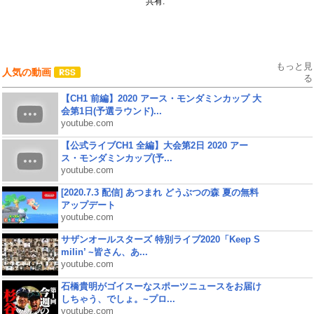
共有:
もっと見
人気の動画
る
【CH1 前編】2020 アース・モンダミンカップ 大
会第1日(予選ラウンド)...
youtube.com
【公式ライブCH1 全編】大会第2日 2020 アー
ス・モンダミンカップ(予...
youtube.com
[2020.7.3 配信] あつまれ どうぶつの森 夏の無料
アップデート
youtube.com
サザンオールスターズ 特別ライブ2020「Keep S
milin’ ~皆さん、あ...
youtube.com
石橋貴明がゴイスーなスポーツニュースをお届け
しちゃう、でしょ。~プロ...
youtube.com