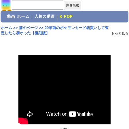
動画 ホーム
人気の動画
|
|
K-POP
ホーム
>>
前のページ
>>
20年前のポケモンカード箱買いして査
定したら凄かった【復刻版】
もっと見る