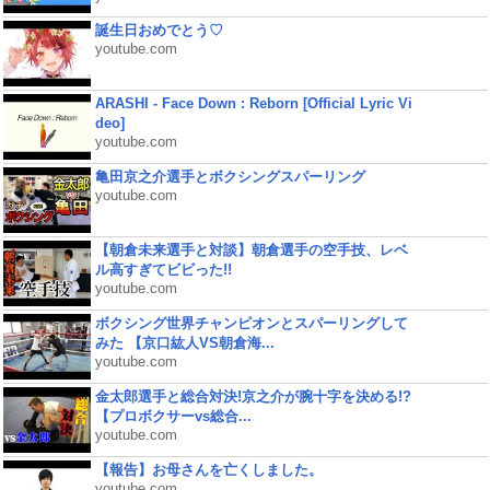
誕生日おめでとう♡
youtube.com
ARASHI - Face Down : Reborn [Official Lyric Vi
deo]
youtube.com
亀田京之介選手とボクシングスパーリング
youtube.com
【朝倉未来選手と対談】朝倉選手の空手技、レベ
ル高すぎてビビった!!
youtube.com
ボクシング世界チャンピオンとスパーリングして
みた 【京口紘人VS朝倉海...
youtube.com
金太郎選手と総合対決!京之介が腕十字を決める!?
【プロボクサーvs総合...
youtube.com
【報告】お母さんを亡くしました。
youtube.com