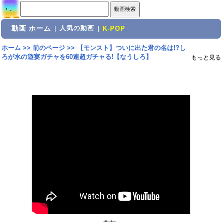
動画 ホーム
人気の動画
|
|
K-POP
ホーム
>>
前のページ
>>
【モンスト】ついに出た君の名は!?し
ろが水の遊宴ガチャを60連超ガチャる!【なうしろ】
もっと見る