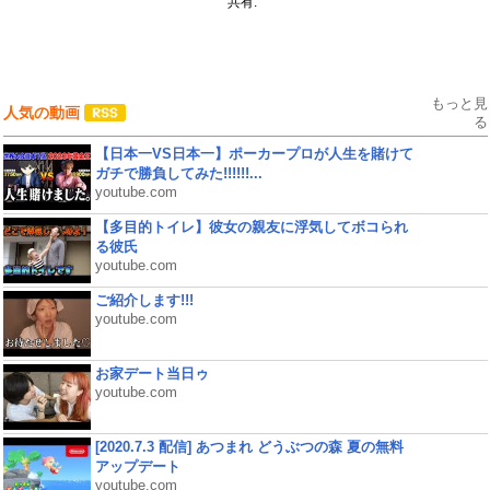
共有:
もっと見
人気の動画
る
【日本一VS日本一】ポーカープロが人生を賭けて
ガチで勝負してみた!!!!!!...
youtube.com
【多目的トイレ】彼女の親友に浮気してボコられ
る彼氏
youtube.com
ご紹介します!!!
youtube.com
お家デート当日ゥ
youtube.com
[2020.7.3 配信] あつまれ どうぶつの森 夏の無料
アップデート
youtube.com