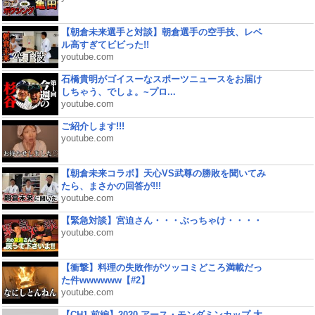
【朝倉未来選手と対談】朝倉選手の空手技、レベ
ル高すぎてビビった!!
youtube.com
石橋貴明がゴイスーなスポーツニュースをお届け
しちゃう、でしょ。~プロ...
youtube.com
ご紹介します!!!
youtube.com
【朝倉未来コラボ】天心VS武尊の勝敗を聞いてみ
たら、まさかの回答が!!!
youtube.com
【緊急対談】宮迫さん・・・ぶっちゃけ・・・・
youtube.com
【衝撃】料理の失敗作がツッコミどころ満載だっ
た件wwwwww【#2】
youtube.com
【CH1 前編】2020 アース・モンダミンカップ 大