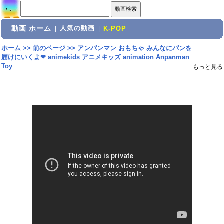
動画 ホーム
人気の動画
|
|
K-POP
ホーム
>>
前のページ
>>
アンパンマン おもちゃ みんなにパンを
届けにいくよ❤ animekids アニメキッズ animation Anpanman
Toy
もっと見る