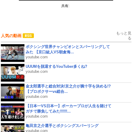
共有:
もっと見
人気の動画
る
ボクシング世界チャンピオンとスパーリングして
みた 【京口紘人VS朝倉海...
youtube.com
UUUMを脱退するYouTuber多くね?
youtube.com
金太郎選手と総合対決!京之介が腕十字を決める!?
【プロボクサーvs総合...
youtube.com
【日本一VS日本一】ポーカープロが人生を賭けて
ガチで勝負してみた!!!!!!...
youtube.com
亀田京之介選手とボクシングスパーリング
youtube.com