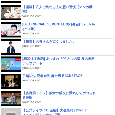
【漫画】凡人で終わる人の悪い習慣【マンガ動
画】
youtube.com
[BE ORIGINAL] SEVENTEEN(세븐틴) 'Left & Ri
ght' (4K)
youtube.com
【報告】お母さんを亡くしました。
youtube.com
[2020.7.3 配信] あつまれ どうぶつの森 夏の無料
アップデート
youtube.com
手越祐也 記者会見 舞台裏 BACKSTAGE
youtube.com
【多目的トイレ】彼女の親友に浮気してボコられ
る彼氏
youtube.com
【公式ライブCH1 全編】大会第2日 2020 アー
ス・モンダミンカップ(予...