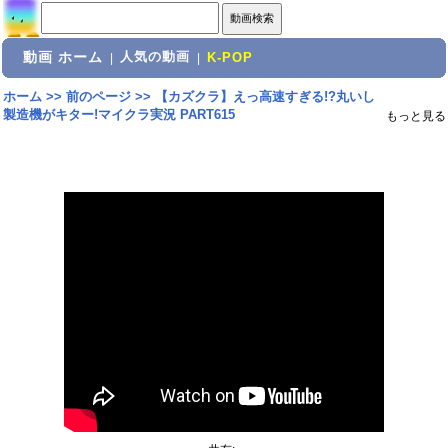
動画 ホーム
人気の動画
|
|
K-POP
ホーム
>>
前のページ
>>
【カズクラ】えっ高速すぎる!?丸いし
製造機がキター!マイクラ実況 PART615
もっと見る