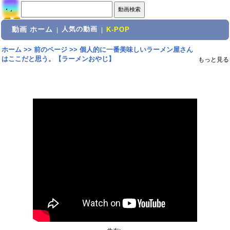
動画 ホーム
人気の動画
|
|
K-POP
ホーム
>>
前のページ
>>
個人的に一番美味しいラーメン屋さん
はここだと思う。【ラーメンおやじ】
もっと見る