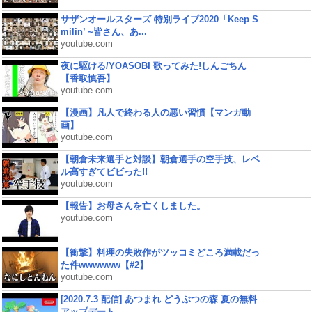
サザンオールスターズ 特別ライブ2020「Keep S
milin’ ~皆さん、あ...
youtube.com
夜に駆ける/YOASOBI 歌ってみた!しんごちん
【香取慎吾】
youtube.com
【漫画】凡人で終わる人の悪い習慣【マンガ動
画】
youtube.com
【朝倉未来選手と対談】朝倉選手の空手技、レベ
ル高すぎてビビった!!
youtube.com
【報告】お母さんを亡くしました。
youtube.com
【衝撃】料理の失敗作がツッコミどころ満載だっ
た件wwwwww【#2】
youtube.com
[2020.7.3 配信] あつまれ どうぶつの森 夏の無料
アップデート