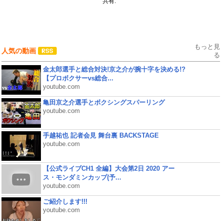
共有:
もっと見
人気の動画
る
金太郎選手と総合対決!京之介が腕十字を決める!?
【プロボクサーvs総合...
youtube.com
亀田京之介選手とボクシングスパーリング
youtube.com
手越祐也 記者会見 舞台裏 BACKSTAGE
youtube.com
【公式ライブCH1 全編】大会第2日 2020 アー
ス・モンダミンカップ(予...
youtube.com
ご紹介します!!!
youtube.com