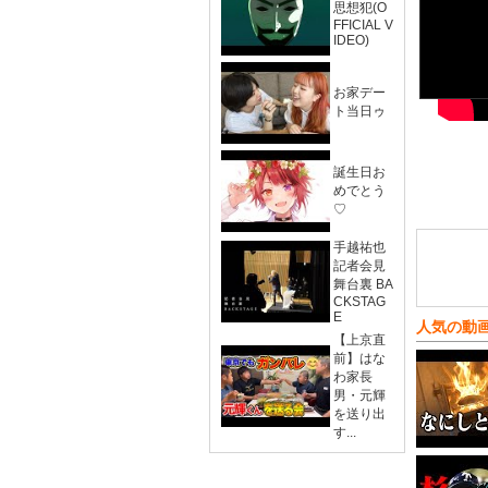
思想犯(O
FFICIAL V
IDEO)
お家デー
ト当日ゥ
誕生日お
めでとう
♡
手越祐也
記者会見
舞台裏 BA
CKSTAG
E
人気の動
【上京直
前】はな
わ家長
男・元輝
を送り出
す...