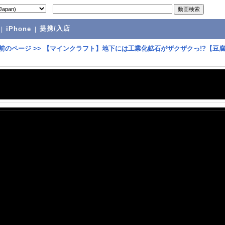
提携/入店
|
iPhone
|
前のページ
>>
【マインクラフト】地下には工業化鉱石がザクザクっ!?【豆腐C