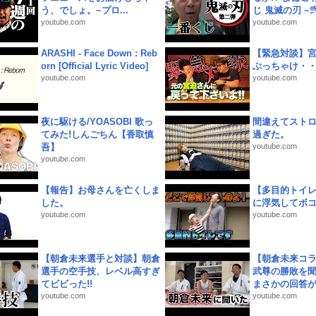
う、でしょ。~プロ...
じ 鬼滅の刃 ~弐.
youtube.com
youtube.com
ARASHI - Face Down : Reb
【緊急対談】
orn [Official Lyric Video]
ぶっちゃけ・
youtube.com
youtube.com
夜に駆ける/YOASOBI 歌っ
間違えてスト
てみた!しんごちん【香取慎
過ぎた。
吾】
youtube.com
youtube.com
【報告】お母さんを亡くしま
【多目的トイ
した。
に浮気してボ
youtube.com
youtube.com
【朝倉未来選手と対談】朝倉
【朝倉未来コラ
選手の空手技、レベル高すぎ
武尊の勝敗を
てビビった!!
まさかの回答が!
youtube.com
youtube.com