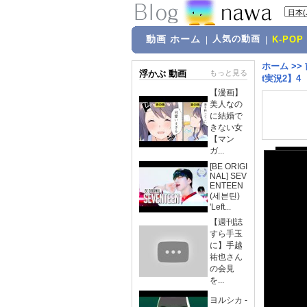
動画 ホーム
人気の動画
|
|
K-POP
ホーム
>>
浮かぶ 動画
もっと見る
t実況2】4
【漫画】
美人なの
に結婚で
きない女
【マン
ガ...
[BE ORIGI
NAL] SEV
ENTEEN
(세븐틴)
'Left...
【週刊誌
すら手玉
に】手越
祐也さん
の会見
を...
ヨルシカ -