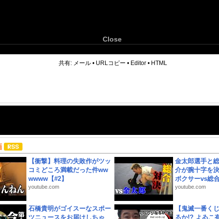
Close
6
共有:
メール
•
URLコピー
•
Editor
•
HTML
画
【衝撃】料理の失敗作がツッ
金太郎選手と総
コミどころ満載だった件ww
介が腕十字を決
wwww【#2】
ボクサーvs総合.
youtube.com
youtube.com
石橋貴明がゴイスーなスポー
【鬼滅一番く
ツニュースをお届けしちゃ
るか!? よゐ