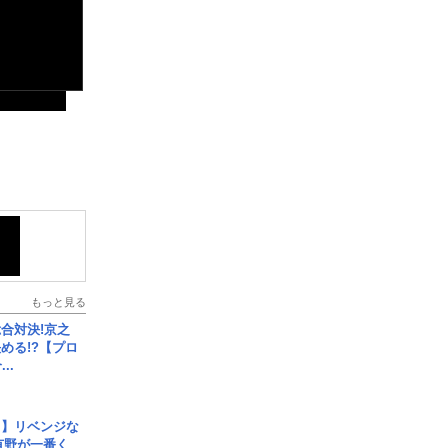
もっと見る
合対決!京之
める!?【プロ
..
じ】リベンジな
こ有野が一番く