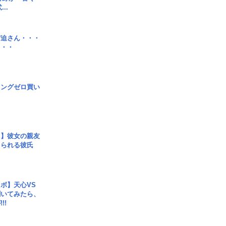
..
宮迫さん・・・
・・・
ロングゼロ買い
レ】彼女の親友
コられる彼氏
ボ】天心VS
聞いてみたら、
!!