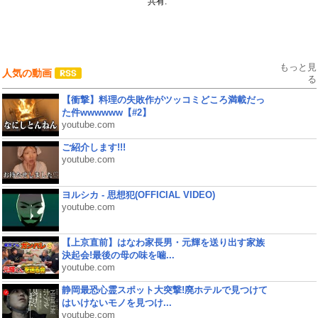
共有:
もっと見
人気の動画
る
【衝撃】料理の失敗作がツッコミどころ満載だっ
た件wwwwww【#2】
youtube.com
ご紹介します!!!
youtube.com
ヨルシカ - 思想犯(OFFICIAL VIDEO)
youtube.com
【上京直前】はなわ家長男・元輝を送り出す家族
決起会!最後の母の味を噛...
youtube.com
静岡最恐心霊スポット大突撃!廃ホテルで見つけて
はいけないモノを見つけ...
youtube.com