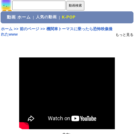
動画 ホーム
人気の動画
|
|
K-POP
ホーム
>>
前のページ
>>
機関車トーマスに乗ったら恐怖映像撮
れたwww
もっと見る