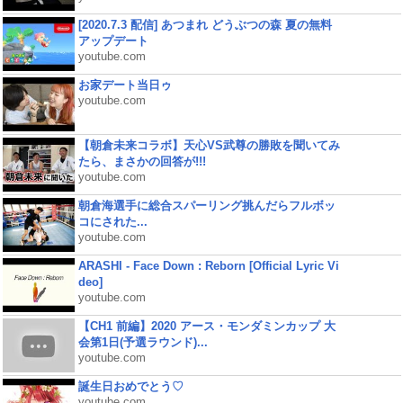
[2020.7.3 配信] あつまれ どうぶつの森 夏の無料
アップデート
youtube.com
お家デート当日ゥ
youtube.com
【朝倉未来コラボ】天心VS武尊の勝敗を聞いてみ
たら、まさかの回答が!!!
youtube.com
朝倉海選手に総合スパーリング挑んだらフルボッ
コにされた...
youtube.com
ARASHI - Face Down : Reborn [Official Lyric Vi
deo]
youtube.com
【CH1 前編】2020 アース・モンダミンカップ 大
会第1日(予選ラウンド)...
youtube.com
誕生日おめでとう♡
youtube.com