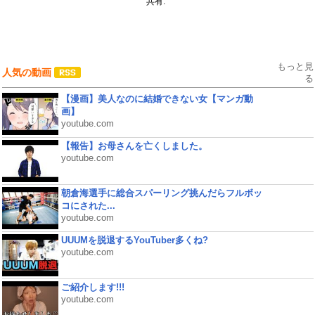
共有:
もっと見
人気の動画
る
【漫画】美人なのに結婚できない女【マンガ動
画】
youtube.com
【報告】お母さんを亡くしました。
youtube.com
朝倉海選手に総合スパーリング挑んだらフルボッ
コにされた...
youtube.com
UUUMを脱退するYouTuber多くね?
youtube.com
ご紹介します!!!
youtube.com