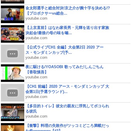
金太郎選手と総合対決!京之介が腕十字を決める!?
【プロボクサーvs総合...
youtube.com
【上京直前】はなわ家長男・元輝を送り出す家族
決起会!最後の母の味を噛...
youtube.com
【公式ライブCH1 全編】大会第2日 2020 アー
ス・モンダミンカップ(予...
youtube.com
夜に駆ける/YOASOBI 歌ってみた!しんごちん
【香取慎吾】
youtube.com
【CH1 前編】2020 アース・モンダミンカップ 大
会第1日(予選ラウンド)...
youtube.com
【多目的トイレ】彼女の親友に浮気してボコられ
る彼氏
youtube.com
【衝撃】料理の失敗作がツッコミどころ満載だっ
た件wwwwww【#2】