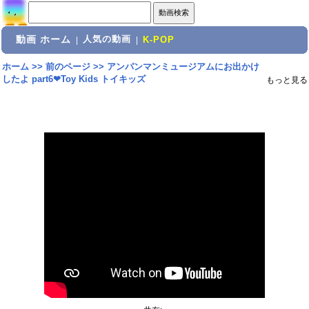
動画 ホーム
人気の動画
|
|
K-POP
ホーム
>>
前のページ
>>
アンパンマンミュージアムにお出かけ
したよ part6❤Toy Kids トイキッズ
もっと見る