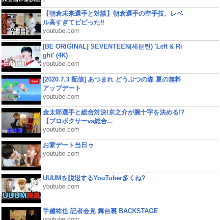
【朝倉未来選手と対談】朝倉選手の空手技、レベ
ル高すぎてビビった!!
youtube.com
[BE ORIGINAL] SEVENTEEN(세븐틴) 'Left & Ri
ght' (4K)
youtube.com
[2020.7.3 配信] あつまれ どうぶつの森 夏の無料
アップデート
youtube.com
金太郎選手と総合対決!京之介が腕十字を決める!?
【プロボクサーvs総合...
youtube.com
お家デート当日ゥ
youtube.com
UUUMを脱退するYouTuber多くね?
youtube.com
手越祐也 記者会見 舞台裏 BACKSTAGE
youtube.com