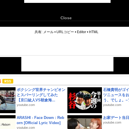
Close
6
共有:
メール
•
URLコピー
•
Editor
•
HTML
画
ボクシング世界チャンピオン
石橋貴明がゴ
とスパーリングしてみた
ツニュースを
【京口紘人VS朝倉海...
う、でしょ。~プ
youtube.com
youtube.com
ARASHI - Face Down : Reb
お家デート当
orn [Official Lyric Video]
youtube.com
youtube.com