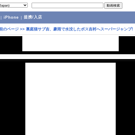
提携/入店
|
iPhone
|
前のページ
>>
裏庭猫サブ吉、豪雨で水没したボス吉村へスーパージャンプ!