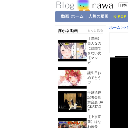
動画 ホーム
人気の動画
|
|
K-POP
ホーム
>>
浮かぶ 動画
もっと見る
【漫画】
美人なの
に結婚で
きない女
【マン
ガ...
誕生日お
めでとう
♡
手越祐也
記者会見
舞台裏 BA
CKSTAG
E
【上京直
前】はな
わ家長