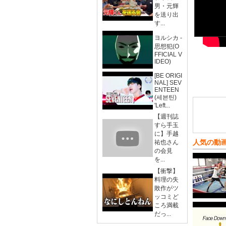
男・元輝
を送り出
す...
ヨルシカ -
思想犯(O
FFICIAL V
IDEO)
[BE ORIGI
NAL] SEV
ENTEEN
(세븐틴)
'Left...
【週刊誌
すら手玉
に】手越
人気の動
祐也さん
の会見
を...
【衝撃】
料理の失
敗作がツ
ッコミど
ころ満載
だっ...