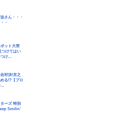
宮迫さん・・・
・・・
スポット大突
見つけてはい
け...
合対決!京之
める!?【プロ
..
ターズ 特別
p Smilin’