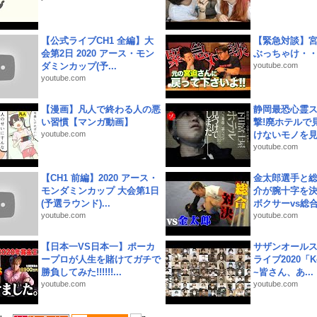
【公式ライブCH1 全編】大
【緊急対談】
会第2日 2020 アース・モン
ぶっちゃけ・
ダミンカップ(予...
youtube.com
youtube.com
【漫画】凡人で終わる人の悪
静岡最恐心霊
い習慣【マンガ動画】
撃!廃ホテルで
youtube.com
けないモノを見つ
youtube.com
【CH1 前編】2020 アース・
金太郎選手と総
モンダミンカップ 大会第1日
介が腕十字を決
(予選ラウンド)...
ボクサーvs総合.
youtube.com
youtube.com
【日本一VS日本一】ポーカ
サザンオールス
ープロが人生を賭けてガチで
ライブ2020「Kee
勝負してみた!!!!!!...
~皆さん、あ...
youtube.com
youtube.com