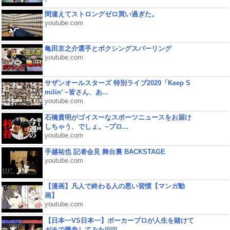
間違えてストロングゼロ買い過ぎた。
youtube.com
亀田京之介選手とボクシングスパーリング
youtube.com
サザンオールスターズ 特別ライブ2020「Keep S
milin’ ~皆さん、あ...
youtube.com
石橋貴明がゴイスーなスポーツニュースをお届け
しちゃう、でしょ。~プロ...
youtube.com
手越祐也 記者会見 舞台裏 BACKSTAGE
youtube.com
【漫画】凡人で終わる人の悪い習慣【マンガ動
画】
youtube.com
【日本一VS日本一】ポーカープロが人生を賭けて
ガチで勝負してみた!!!!!!...