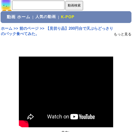
動画 ホーム
人気の動画
|
|
K-POP
ホーム
>>
前のページ
>>
【見切り品】200円台で天ぷらどっさり
のパック食べてみた。
もっと見る