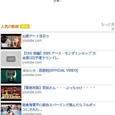
共有:
もっと見
人気の動画
る
お家デート当日ゥ
youtube.com
【CH1 前編】2020 アース・モンダミンカップ 大
会第1日(予選ラウンド)...
youtube.com
ヨルシカ - 思想犯(OFFICIAL VIDEO)
youtube.com
【緊急対談】宮迫さん・・・ぶっちゃけ・・・・
youtube.com
朝倉海選手に総合スパーリング挑んだらフルボッ
コにされた...
youtube.com