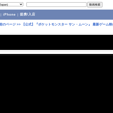
提携/入店
|
iPhone
|
前のページ
>>
【公式】『ポケットモンスター サン・ムーン』 最新ゲーム映像