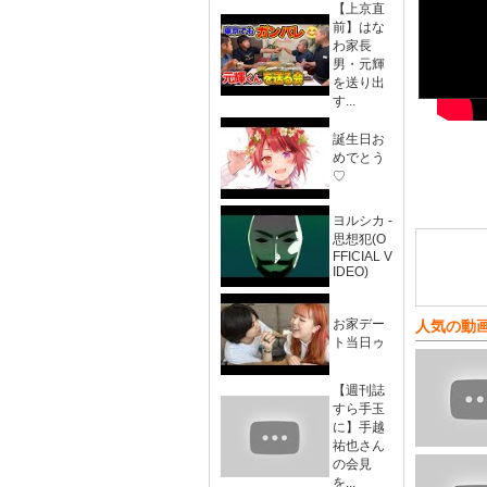
【上京直
前】はな
わ家長
男・元輝
を送り出
す...
誕生日お
めでとう
♡
ヨルシカ -
思想犯(O
FFICIAL V
IDEO)
お家デー
人気の動
ト当日ゥ
【週刊誌
すら手玉
に】手越
祐也さん
の会見
を...