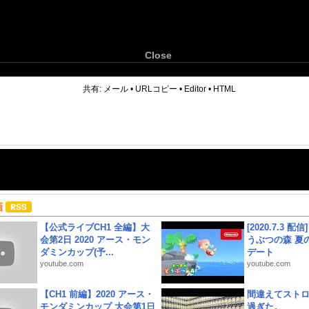
Close
6
共有:
メール
•
URLコピー
•
Editor
•
HTML
画
【公式ライブCH1 全編】大
[2020.7.3 配
会第2日 2020 アース・モン
うぶつの森 夏
ダミンカップ(予...
デート
youtube.com
youtube.com
【CH1 前編】2020 アース・
間違えてスト
モンダミンカップ 大会第1日
過ぎた。