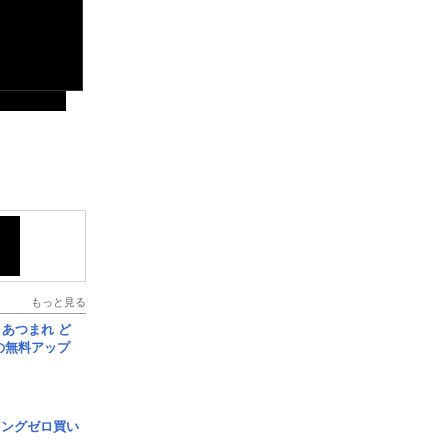
もっと見る
信] あつまれ ど
の無料アップ
ロングゼロ買い