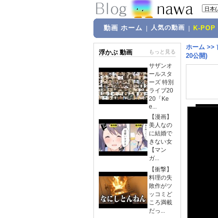
動画 ホーム
人気の動画
|
|
K-POP
ホーム
>>
浮かぶ 動画
もっと見る
20公開)
サザンオ
ールスタ
ーズ 特別
ライブ20
20「Ke
e...
【漫画】
美人なの
に結婚で
きない女
【マン
ガ...
【衝撃】
料理の失
敗作がツ
ッコミど
ころ満載
だっ...