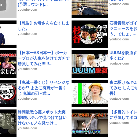
(予選ラウンド)...
youtube.com
youtube.com
【報告】お母さんを亡くしま
石橋貴明がゴ
した。
ツニュースを
youtube.com
う、でしょ。~プ
youtube.com
【日本一VS日本一】ポーカ
UUUMを脱退する
ープロが人生を賭けてガチで
多くね?
勝負してみた!!!!!!...
youtube.com
youtube.com
【鬼滅一番くじ】リベンジな
夜に駆ける/YOA
るか!? よゐこ有野が一番く
てみた!しんご
じ 鬼滅の刃 ~弐...
吾】
youtube.com
youtube.com
静岡最恐心霊スポット大突
【多目的トイ
撃!廃ホテルで見つけてはい
に浮気してボ
けないモノを見つけ...
youtube.com
youtube.com