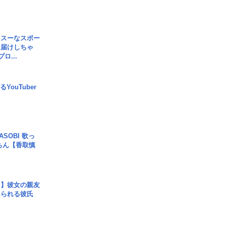
イスーなスポー
お届けしちゃ
ロ...
YouTuber
SOBI 歌っ
ちん【香取慎
レ】彼女の親友
コられる彼氏