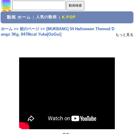
動画 ホーム
人気の動画
|
|
K-POP
ホーム
>>
前のページ
>>
[MUKBANG] 54 Halloween Themed D
ango 3Kg, 8478kcal Yuka[OoGui]
もっと見る