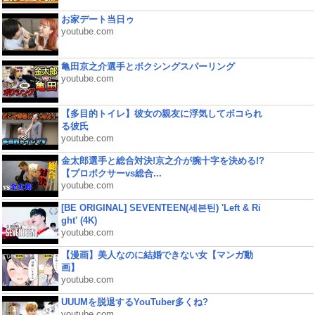
お家デート当日ゥ
youtube.com
亀田京之介選手とボクシングスパーリング
youtube.com
【多目的トイレ】彼女の親友に浮気してボコられ
る彼氏
youtube.com
金太郎選手と総合対決!京之介が腕十字を決める!?
【プロボクサーvs総合...
youtube.com
[BE ORIGINAL] SEVENTEEN(세븐틴) 'Left & Ri
ght' (4K)
youtube.com
【漫画】美人なのに結婚できない女【マンガ動
画】
youtube.com
UUUMを脱退するYouTuber多くね?
youtube.com