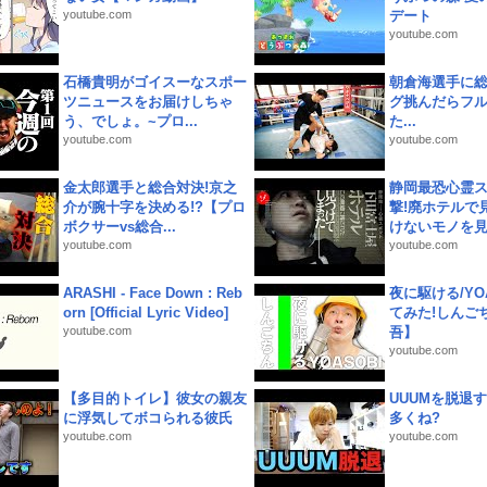
youtube.com
デート
youtube.com
石橋貴明がゴイスーなスポー
朝倉海選手に
ツニュースをお届けしちゃ
グ挑んだらフ
う、でしょ。~プロ...
た...
youtube.com
youtube.com
金太郎選手と総合対決!京之
静岡最恐心霊
介が腕十字を決める!?【プロ
撃!廃ホテルで
ボクサーvs総合...
けないモノを見つ
youtube.com
youtube.com
ARASHI - Face Down : Reb
夜に駆ける/YOA
orn [Official Lyric Video]
てみた!しんご
youtube.com
吾】
youtube.com
【多目的トイレ】彼女の親友
UUUMを脱退する
に浮気してボコられる彼氏
多くね?
youtube.com
youtube.com