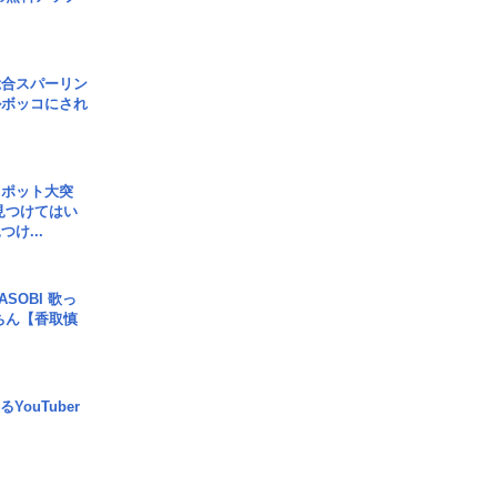
総合スパーリン
ルボッコにされ
スポット大突
見つけてはい
け...
SOBI 歌っ
ちん【香取慎
YouTuber