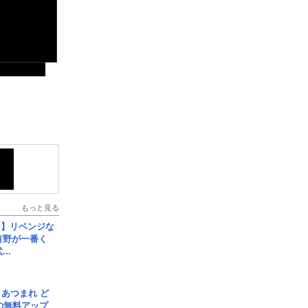
もっと見る
じ】リベンジな
こ有野が一番く
..
信] あつまれ ど
の無料アップ