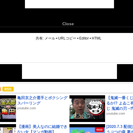
Close
6
共有:
メール
•
URLコピー
•
Editor
•
HTML
画
亀田京之介選手とボクシング
【鬼滅一番く
スパーリング
るか!? よゐ
youtube.com
じ 鬼滅の刃 ~弐.
youtube.com
【漫画】美人なのに結婚でき
[2020.7.3 配
ない女【マンガ動画】
うぶつの森 夏