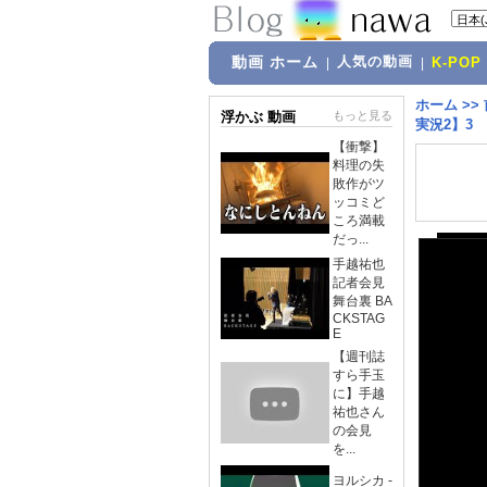
動画 ホーム
人気の動画
|
|
K-POP
ホーム
>>
浮かぶ 動画
もっと見る
実況2】3
【衝撃】
料理の失
敗作がツ
ッコミど
ころ満載
だっ...
手越祐也
記者会見
舞台裏 BA
CKSTAG
E
【週刊誌
すら手玉
に】手越
祐也さん
の会見
を...
ヨルシカ -