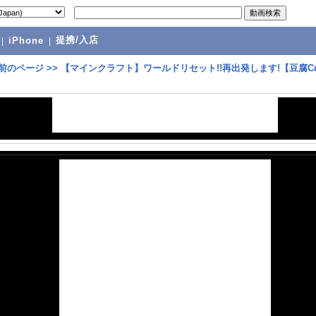
提携/入店
|
iPhone
|
前のページ
>>
【マインクラフト】ワールドリセット!!再出発します!【豆腐Cra