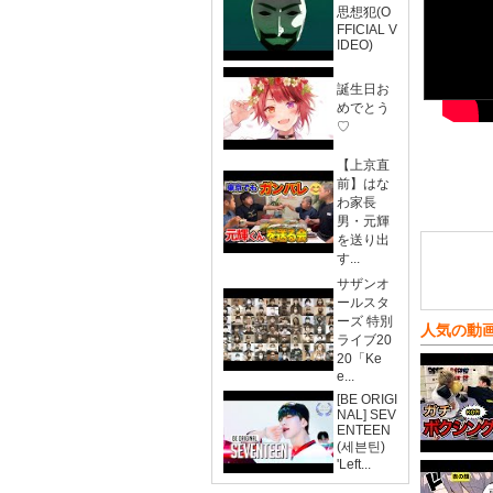
思想犯(O
FFICIAL V
IDEO)
誕生日お
めでとう
♡
【上京直
前】はな
わ家長
男・元輝
を送り出
す...
サザンオ
ールスタ
ーズ 特別
人気の動
ライブ20
20「Ke
e...
[BE ORIGI
NAL] SEV
ENTEEN
(세븐틴)
'Left...