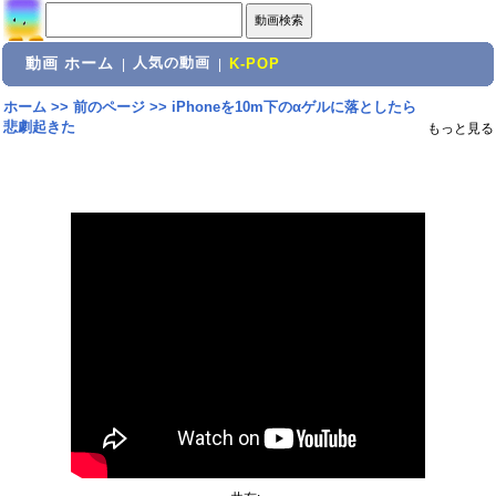
動画 ホーム
人気の動画
|
|
K-POP
ホーム
>>
前のページ
>>
iPhoneを10m下のαゲルに落としたら
悲劇起きた
もっと見る