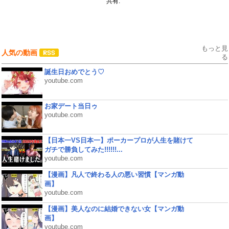
共有:
もっと見
人気の動画
る
誕生日おめでとう♡
youtube.com
お家デート当日ゥ
youtube.com
【日本一VS日本一】ポーカープロが人生を賭けて
ガチで勝負してみた!!!!!!...
youtube.com
【漫画】凡人で終わる人の悪い習慣【マンガ動
画】
youtube.com
【漫画】美人なのに結婚できない女【マンガ動
画】
youtube.com