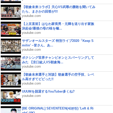
【朝倉未来コラボ】天心VS武尊の勝敗を聞いてみ
たら、まさかの回答が!!!
youtube.com
【上京直前】はなわ家長男・元輝を送り出す家族
決起会!最後の母の味を噛...
youtube.com
サザンオールスターズ 特別ライブ2020「Keep S
milin’ ~皆さん、あ...
youtube.com
ボクシング世界チャンピオンとスパーリングして
みた 【京口紘人VS朝倉海...
youtube.com
【朝倉未来選手と対談】朝倉選手の空手技、レベ
ル高すぎてビビった!!
youtube.com
UUUMを脱退するYouTuber多くね?
youtube.com
[BE ORIGINAL] SEVENTEEN(세븐틴) 'Left & Ri
ght' (4K)