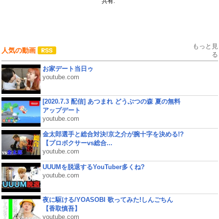
共有:
もっと見
人気の動画
る
お家デート当日ゥ
youtube.com
[2020.7.3 配信] あつまれ どうぶつの森 夏の無料
アップデート
youtube.com
金太郎選手と総合対決!京之介が腕十字を決める!?
【プロボクサーvs総合...
youtube.com
UUUMを脱退するYouTuber多くね?
youtube.com
夜に駆ける/YOASOBI 歌ってみた!しんごちん
【香取慎吾】
youtube.com