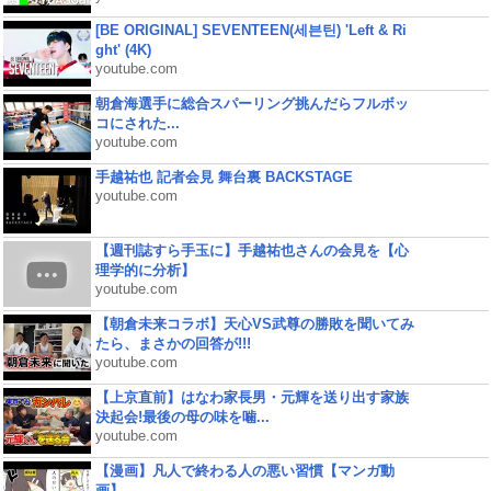
[BE ORIGINAL] SEVENTEEN(세븐틴) 'Left & Ri
ght' (4K)
youtube.com
朝倉海選手に総合スパーリング挑んだらフルボッ
コにされた...
youtube.com
手越祐也 記者会見 舞台裏 BACKSTAGE
youtube.com
【週刊誌すら手玉に】手越祐也さんの会見を【心
理学的に分析】
youtube.com
【朝倉未来コラボ】天心VS武尊の勝敗を聞いてみ
たら、まさかの回答が!!!
youtube.com
【上京直前】はなわ家長男・元輝を送り出す家族
決起会!最後の母の味を噛...
youtube.com
【漫画】凡人で終わる人の悪い習慣【マンガ動
画】