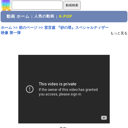
動画 ホーム
人気の動画
|
|
K-POP
ホーム
>>
前のページ
>>
宣言篇 『砂の塔』スペシャルティザー
映像 第一弾
もっと見る