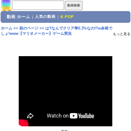
動画 ホーム
人気の動画
|
|
K-POP
ホーム
>>
前のページ
>>
は?なんでクリア率0.3%なの!?w余裕で
しょ!www【マリオメーカー】ゲーム実況
もっと見る