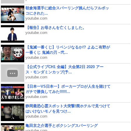
朝倉海選手に総合スパーリング挑んだらフルボッ
コにされた...
youtube.com
【報告】お母さんを亡くしました。
youtube.com
【鬼滅一番くじ】リベンジなるか!? よゐこ有野が
一番くじ 鬼滅の刃 ~弐...
youtube.com
【公式ライブCH1 全編】大会第2日 2020 アー
ス・モンダミンカップ(予...
youtube.com
【日本一VS日本一】ポーカープロが人生を賭けて
ガチで勝負してみた!!!!!!...
youtube.com
静岡最恐心霊スポット大突撃!廃ホテルで見つけて
はいけないモノを見つけ...
youtube.com
亀田京之介選手とボクシングスパーリング
youtube.com