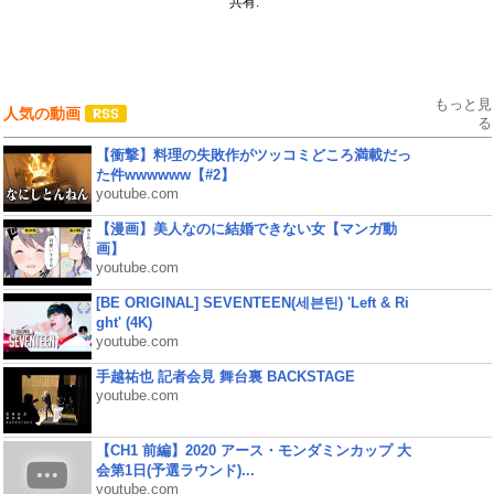
共有:
もっと見
人気の動画
る
【衝撃】料理の失敗作がツッコミどころ満載だっ
た件wwwwww【#2】
youtube.com
【漫画】美人なのに結婚できない女【マンガ動
画】
youtube.com
[BE ORIGINAL] SEVENTEEN(세븐틴) 'Left & Ri
ght' (4K)
youtube.com
手越祐也 記者会見 舞台裏 BACKSTAGE
youtube.com
【CH1 前編】2020 アース・モンダミンカップ 大
会第1日(予選ラウンド)...
youtube.com