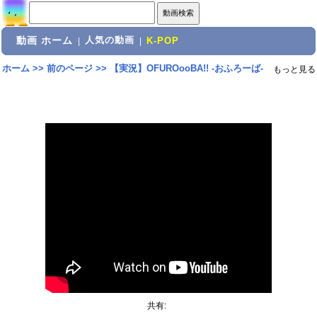
動画 ホーム
人気の動画
|
|
K-POP
ホーム
>>
前のページ
>>
【実況】OFUROooBA!! -おふろーば-
もっと見る
共有: