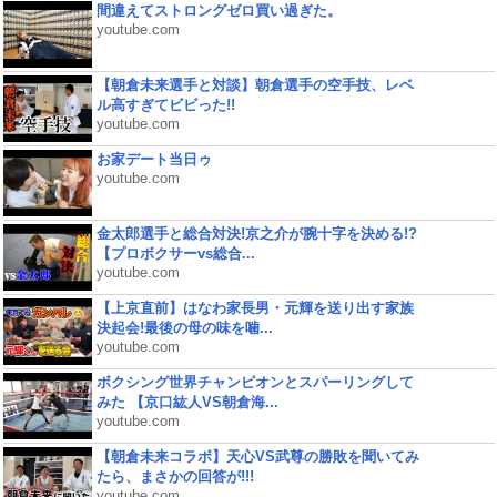
間違えてストロングゼロ買い過ぎた。
youtube.com
【朝倉未来選手と対談】朝倉選手の空手技、レベ
ル高すぎてビビった!!
youtube.com
お家デート当日ゥ
youtube.com
金太郎選手と総合対決!京之介が腕十字を決める!?
【プロボクサーvs総合...
youtube.com
【上京直前】はなわ家長男・元輝を送り出す家族
決起会!最後の母の味を噛...
youtube.com
ボクシング世界チャンピオンとスパーリングして
みた 【京口紘人VS朝倉海...
youtube.com
【朝倉未来コラボ】天心VS武尊の勝敗を聞いてみ
たら、まさかの回答が!!!
youtube.com