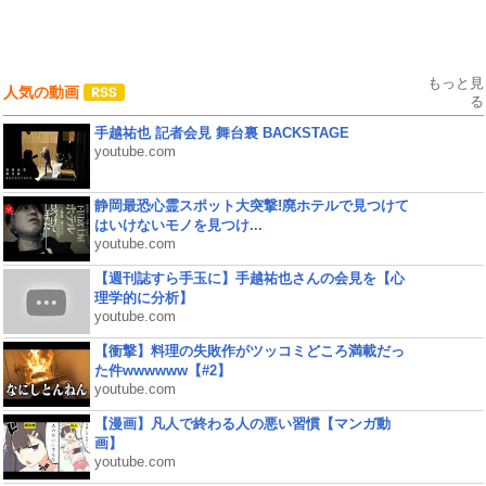
もっと見
人気の動画
る
手越祐也 記者会見 舞台裏 BACKSTAGE
youtube.com
静岡最恐心霊スポット大突撃!廃ホテルで見つけて
はいけないモノを見つけ...
youtube.com
【週刊誌すら手玉に】手越祐也さんの会見を【心
理学的に分析】
youtube.com
【衝撃】料理の失敗作がツッコミどころ満載だっ
た件wwwwww【#2】
youtube.com
【漫画】凡人で終わる人の悪い習慣【マンガ動
画】
youtube.com