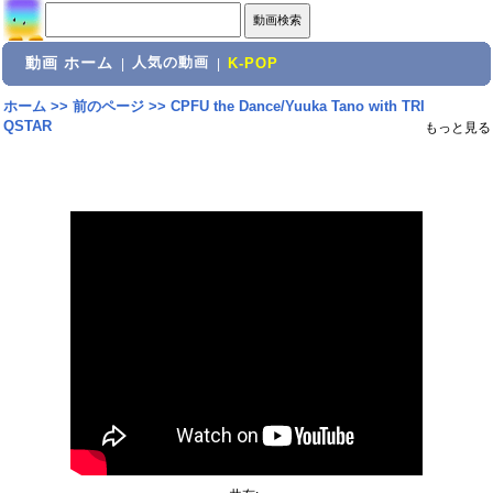
動画 ホーム
人気の動画
|
|
K-POP
ホーム
>>
前のページ
>>
CPFU the Dance/Yuuka Tano with TRI
QSTAR
もっと見る