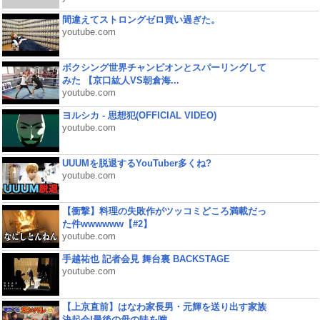
間違えてストロングゼロ買い過ぎた。
youtube.com
ボクシング世界チャンピオンとスパーリングして
みた 【京口紘人VS朝倉海...
youtube.com
ヨルシカ - 思想犯(OFFICIAL VIDEO)
youtube.com
UUUMを脱退するYouTuber多くね?
youtube.com
【衝撃】料理の失敗作がツッコミどころ満載だっ
た件wwwwww【#2】
youtube.com
手越祐也 記者会見 舞台裏 BACKSTAGE
youtube.com
【上京直前】はなわ家長男・元輝を送り出す家族
決起会!最後の母の味を噛...