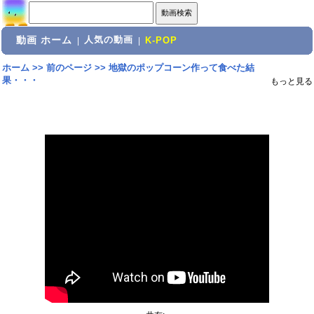
動画 ホーム
人気の動画
|
|
K-POP
ホーム
>>
前のページ
>>
地獄のポップコーン作って食べた結
果・・・
もっと見る