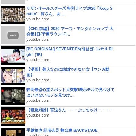
サザンオールスターズ 特別ライブ2020「Keep S
milin’ ~皆さん、あ...
youtube.com
【CH1 前編】2020 アース・モンダミンカップ 大
会第1日(予選ラウンド)...
youtube.com
[BE ORIGINAL] SEVENTEEN(세븐틴) 'Left & Ri
ght' (4K)
youtube.com
【漫画】美人なのに結婚できない女【マンガ動
画】
youtube.com
静岡最恐心霊スポット大突撃!廃ホテルで見つけて
はいけないモノを見つけ...
youtube.com
【緊急対談】宮迫さん・・・ぶっちゃけ・・・・
youtube.com
手越祐也 記者会見 舞台裏 BACKSTAGE
youtube.com