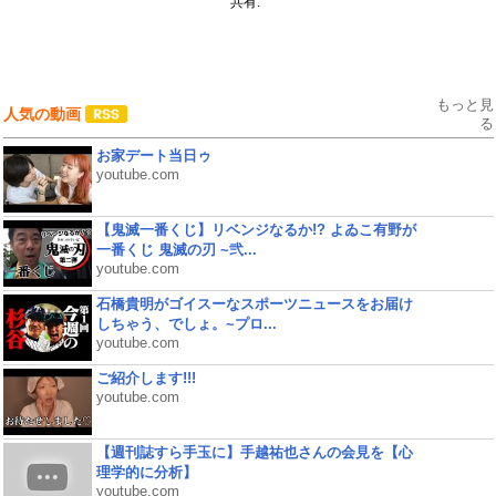
共有:
もっと見
人気の動画
る
お家デート当日ゥ
youtube.com
【鬼滅一番くじ】リベンジなるか!? よゐこ有野が
一番くじ 鬼滅の刃 ~弐...
youtube.com
石橋貴明がゴイスーなスポーツニュースをお届け
しちゃう、でしょ。~プロ...
youtube.com
ご紹介します!!!
youtube.com
【週刊誌すら手玉に】手越祐也さんの会見を【心
理学的に分析】
youtube.com