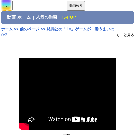
動画 ホーム
人気の動画
|
|
K-POP
ホーム
>>
前のページ
>>
結局どの「.io」ゲームが一番うまいの
か?
もっと見る