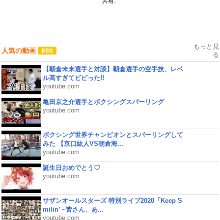
共有:
もっと見
人気の動画
る
【朝倉未来選手と対談】朝倉選手の空手技、レベ
ル高すぎてビビった!!
youtube.com
亀田京之介選手とボクシングスパーリング
youtube.com
ボクシング世界チャンピオンとスパーリングして
みた 【京口紘人VS朝倉海...
youtube.com
誕生日おめでとう♡
youtube.com
サザンオールスターズ 特別ライブ2020「Keep S
milin’ ~皆さん、あ...
youtube.com