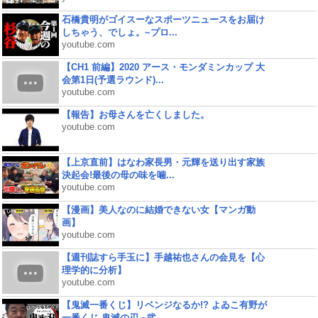
石橋貴明がゴイスーなスポーツニュースをお届け
しちゃう、でしょ。~プロ...
youtube.com
【CH1 前編】2020 アース・モンダミンカップ 大
会第1日(予選ラウンド)...
youtube.com
【報告】お母さんを亡くしました。
youtube.com
【上京直前】はなわ家長男・元輝を送り出す家族
決起会!最後の母の味を噛...
youtube.com
【漫画】美人なのに結婚できない女【マンガ動
画】
youtube.com
【週刊誌すら手玉に】手越祐也さんの会見を【心
理学的に分析】
youtube.com
【鬼滅一番くじ】リベンジなるか!? よゐこ有野が
一番くじ 鬼滅の刃 ~弐...