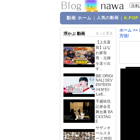
動画 ホーム
人気の動画
|
|
K-POP
ホーム
>>
浮かぶ 動画
もっと見る
方法!
【上京直
前】はな
わ家長
男・元輝
を送り出
す...
[BE ORIGI
NAL] SEV
ENTEEN
(세븐틴)
'Left...
手越祐也
記者会見
舞台裏 BA
CKSTAG
E
サザンオ
ールスタ
ーズ 特別