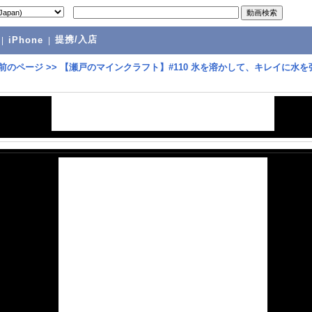
提携/入店
|
iPhone
|
前のページ
>>
【瀬戸のマインクラフト】#110 氷を溶かして、キレイに水を