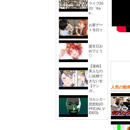
ライブ20
20「Ke
e...
お家デー
ト当日ゥ
誕生日お
めでとう
♡
【漫画】
美人なの
に結婚で
きない女
【マン
人気の動
ガ...
ヨルシカ -
思想犯(O
FFICIAL V
IDEO)