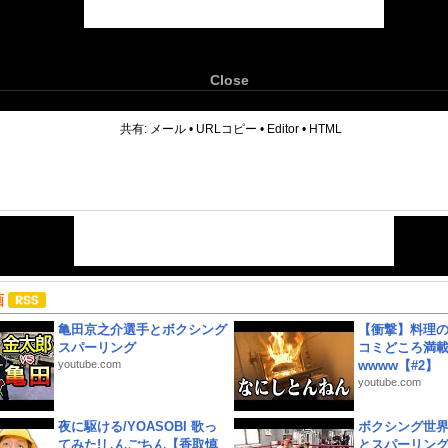
Close
6
共有:
メール
•
URLコピー
•
Editor
•
HTML
画
亀田京之介選手とボクシング
【衝撃】料理
スパーリング
コミどころ満載
youtube.com
wwww【#2】
youtube.com
夜に駆ける/YOASOBI 歌っ
ボクシング世
てみた!しんごちん【香取慎
とスパーリン