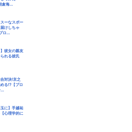
倉海...
イスーなスポー
お届けしちゃ
ロ...
レ】彼女の親友
コられる彼氏
合対決!京之
める!?【プロ
..
手玉に】手越祐
を【心理学的に