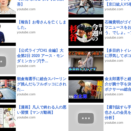
吾】
【京口紘人VS朝
youtube.com
youtube.com
【報告】お母さんを亡くしま
石橋貴明がゴ
した。
ツニュースを
youtube.com
う、でしょ。~プ
youtube.com
【公式ライブCH1 全編】大
【多目的トイ
会第2日 2020 アース・モン
に浮気してボ
ダミンカップ(予...
youtube.com
youtube.com
朝倉海選手に総合スパーリン
金太郎選手と総
グ挑んだらフルボッコにされ
介が腕十字を決
た...
ボクサーvs総合.
youtube.com
youtube.com
【漫画】凡人で終わる人の悪
【週刊誌すら
い習慣【マンガ動画】
也さんの会見
youtube.com
分析】
youtube.com