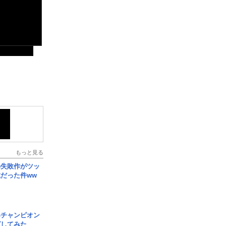
もっと見る
の失敗作がツッ
だった件ww
界チャンピオン
グしてみた