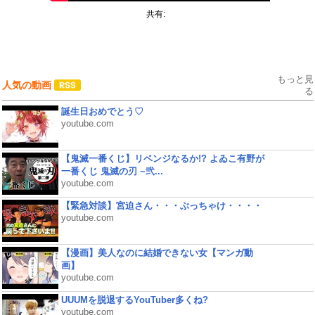
共有:
もっと見
人気の動画
る
誕生日おめでとう♡
youtube.com
【鬼滅一番くじ】リベンジなるか!? よゐこ有野が
一番くじ 鬼滅の刃 ~弐...
youtube.com
【緊急対談】宮迫さん・・・ぶっちゃけ・・・・
youtube.com
【漫画】美人なのに結婚できない女【マンガ動
画】
youtube.com
UUUMを脱退するYouTuber多くね?
youtube.com