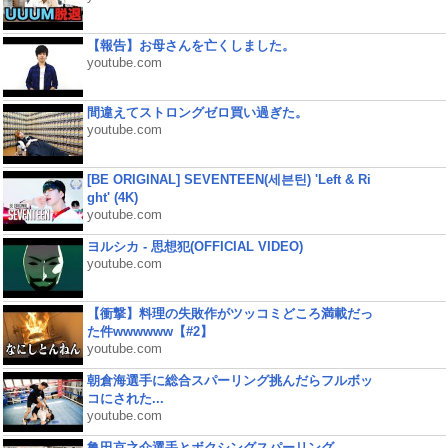
【報告】お母さんを亡くしました。
youtube.com
間違えてストロングゼロ買い過ぎた。
youtube.com
[BE ORIGINAL] SEVENTEEN(세븐틴) 'Left & Ri
ght' (4K)
youtube.com
ヨルシカ - 思想犯(OFFICIAL VIDEO)
youtube.com
【衝撃】料理の失敗作がツッコミどころ満載だっ
た件wwwwww【#2】
youtube.com
朝倉海選手に総合スパーリング挑んだらフルボッ
コにされた...
youtube.com
亀田京之介選手とボクシングスパーリング