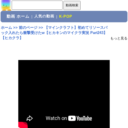
動画 ホーム
人気の動画
|
|
K-POP
ホーム
>>
前のページ
>>
【マインクラフト】初めてリソースパ
ック入れたら衝撃受けたw【ヒカキンのマイクラ実況 Part243】
【ヒカクラ】
もっと見る