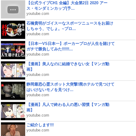
【公式ライブCH1 全編】大会第2日 2020 アー
ス・モンダミンカップ(予...
youtube.com
石橋貴明がゴイスーなスポーツニュースをお届け
しちゃう、でしょ。~プロ...
youtube.com
【日本一VS日本一】ポーカープロが人生を賭けて
ガチで勝負してみた!!!!!!...
youtube.com
【漫画】美人なのに結婚できない女【マンガ動
画】
youtube.com
静岡最恐心霊スポット大突撃!廃ホテルで見つけて
はいけないモノを見つけ...
youtube.com
【漫画】凡人で終わる人の悪い習慣【マンガ動
画】
youtube.com
ご紹介します!!!
youtube.com