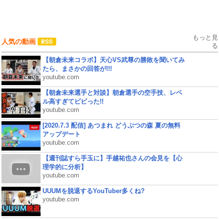
もっと見
人気の動画
る
【朝倉未来コラボ】天心VS武尊の勝敗を聞いてみ
たら、まさかの回答が!!!
youtube.com
【朝倉未来選手と対談】朝倉選手の空手技、レベ
ル高すぎてビビった!!
youtube.com
[2020.7.3 配信] あつまれ どうぶつの森 夏の無料
アップデート
youtube.com
【週刊誌すら手玉に】手越祐也さんの会見を【心
理学的に分析】
youtube.com
UUUMを脱退するYouTuber多くね?
youtube.com