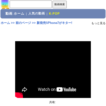
動画 ホーム
人気の動画
|
|
K-POP
ホーム
>>
前のページ
>>
新発売!iPhone7がキター!
もっと見る
共有: